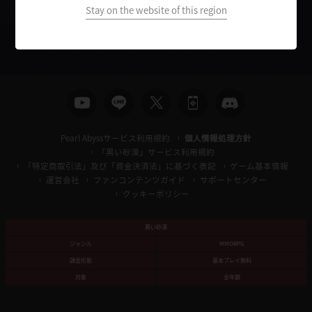
検
Stay on the website of this region
索
Pearl Abyssサービス利用規約
個人情報処理方針
「黒い砂漠」サービス利用規約
「特定商取引法」及び「資金決済法」に基づく表記
ゲーム基本情報
運営会社
ファンコンテンツガイド
サポートセンター
クッキーポリシー
黒い砂漠
ジャンル
MMORPG
課金形態
基本プレイ無料
対象
全年齢