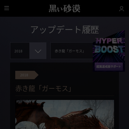
全
体
アップデート履歴
2018
赤き龍「ガーモス」