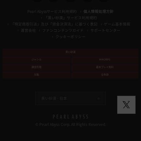
Pearl Abyssサービス利用規約
個人情報処理方針
「黒い砂漠」サービス利用規約
「特定商取引法」及び「資金決済法」に基づく表記
ゲーム基本情報
運営会社
ファンコンテンツガイド
サポートセンター
クッキーポリシー
黒い砂漠
ジャンル
MMORPG
課金形態
基本プレイ無料
対象
全年齢
黒い砂漠 -
日本
© Pearl Abyss Corp. All Rights Reserved.