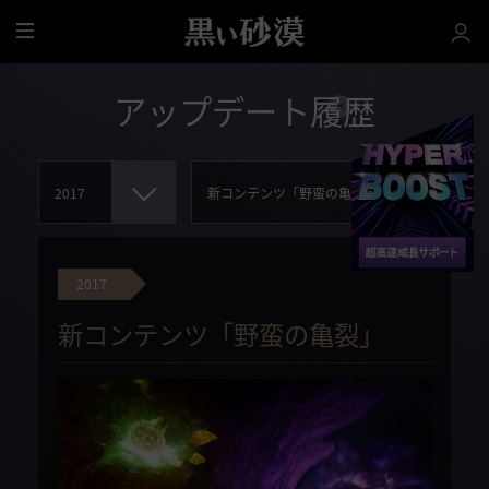
全
体
アップデート履歴
2017
新コンテンツ「野蛮の亀裂」