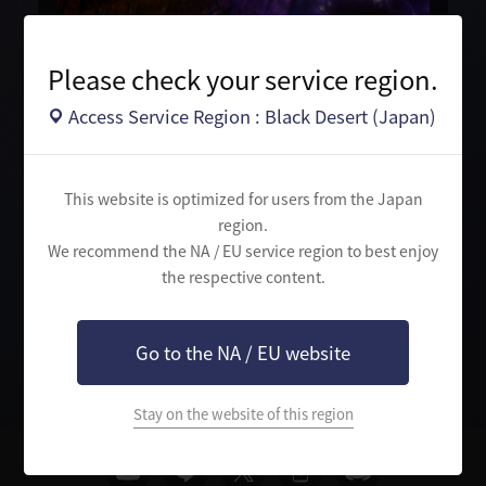
Please check your service region.
モンスターの襲撃から結界塔を守ろう!
Access Service Region : Black Desert (Japan)
「野蛮の亀裂」は、「黒い砂漠」ではこれまで無かった、タワ
ーディフェンス型の戦闘コンテンツだ。
冒険者は仲間と協力して、フェーズ毎に結界塔へ押し寄せてく
This website is optimized for users from the Japan
るモンスターを討伐し、結界塔を守らなければならない。
region.
そして、防衛の成果に応じて豪華な報酬が獲得できる！
We recommend the NA / EU service region to best enjoy
the respective content.
検
索
Go to the NA / EU website
Stay on the website of this region