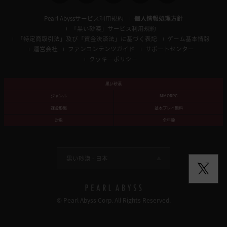
Pearl Abyssサービス利用規約
個人情報処理方針
「黒い砂漠」サービス利用規約
「特定商取引法」及び「資金決済法」に基づく表記
ゲーム基本情報
運営会社
ファンコンテンツガイド
サポートセンター
クッキーポリシー
黒い砂漠
ジャンル
MMORPG
課金形態
基本プレイ無料
対象
全年齢
黒い砂漠 -
日本
© Pearl Abyss Corp. All Rights Reserved.