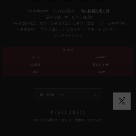
Pearl Abyssサービス利用規約
個人情報処理方針
「黒い砂漠」サービス利用規約
「特定商取引法」及び「資金決済法」に基づく表記
ゲーム基本情報
運営会社
ファンコンテンツガイド
サポートセンター
クッキーポリシー
黒い砂漠
ジャンル
MMORPG
課金形態
基本プレイ無料
対象
全年齢
黒い砂漠 -
日本
© Pearl Abyss Corp. All Rights Reserved.