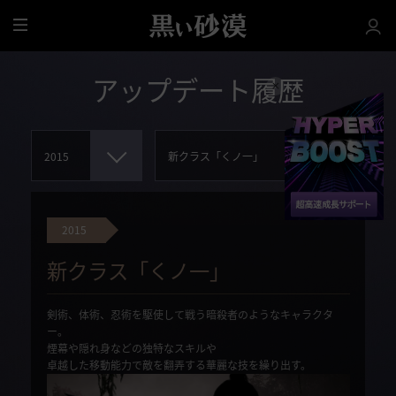
全
体
アップデート履歴
2015
新クラス「くノ一」
剣術、体術、忍術を駆使して戦う暗殺者のようなキャラクタ
ー。
煙幕や隠れ身などの独特なスキルや
卓越した移動能力で敵を翻弄する華麗な技を繰り出す。