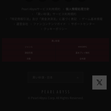
Pearl Abyssサービス利用規約
個人情報処理方針
「黒い砂漠」サービス利用規約
「特定商取引法」及び「資金決済法」に基づく表記
ゲーム基本情報
運営会社
ファンコンテンツガイド
サポートセンター
クッキーポリシー
黒い砂漠
ジャンル
MMORPG
課金形態
基本プレイ無料
対象
全年齢
黒い砂漠 -
日本
© Pearl Abyss Corp. All Rights Reserved.