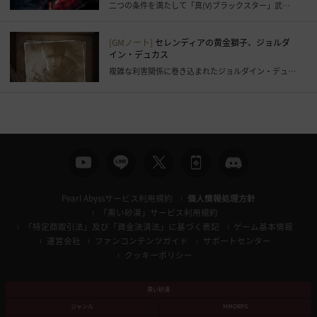
ロ
二つの条件を満たして「真(V)ブラックスター」武器を獲得しましょう！
グ
イ
[GMノート]
セレンディアの黄金獅子、ジョルダ
ン
イン・デュカス
ペ
複雑な利害関係に巻き込まれたジョルダイン・デュカスが闇の君主へと様変わりした理由は？
ー
ジ
に
移
動
し
ま
Pearl Abyssサービス利用規約
個人情報処理方針
す
「黒い砂漠」サービス利用規約
か
「特定商取引法」及び「資金決済法」に基づく表記
ゲーム基本情報
?
運営会社
ファンコンテンツガイド
サポートセンター
クッキーポリシー
黒い砂漠
ジャンル
MMORPG