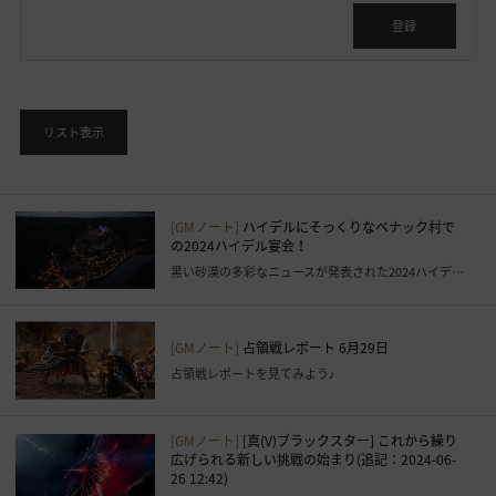
グ
イ
登録
ン
後
に
利
リスト表示
用
す
る
こ
[GMノート]
ハイデルにそっくりなベナック村で
の2024ハイデル宴会！
と
黒い砂漠の多彩なニュースが発表された2024ハイデル宴会の現場！
が
で
き
[GMノート]
占領戦レポート 6月29日
ま
占領戦レポートを見てみよう♪
す
。
す
[GMノート]
[真(V)ブラックスター] これから繰り
ぐ
広げられる新しい挑戦の始まり(追記：2024-06-
26 12:42)
に