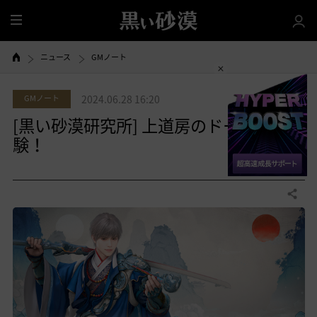
全
体
ニュース
GMノート
GMノート
2024.06.28 16:20
[黒い砂漠研究所] 上道房のドーサ事前体
験！
0
共有する