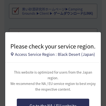
黒い砂漠研究所ホームページ▶Camping
Grounds ▶Client ▶
ゲームダウンロード(LINK)
クライアントをダウンロードし、黒い砂漠研究
所にログイン
Please check your service region.
Access Service Region : Black Desert (Japan)
クライアントの右上 ▶ 歯車ボタン ▶ 言語を変更
▶チャンネル接続
This website is optimized for users from the Japan
region.
黒い砂漠研究所「グローバルまたはアジアサー
We recommend the NA / EU service region to best enjoy
バー」にアクセスすると、事前体験のために以
the respective content.
下の項目をご利用いただけますのでご参考くだ
さい！
Go to the NA / EU website