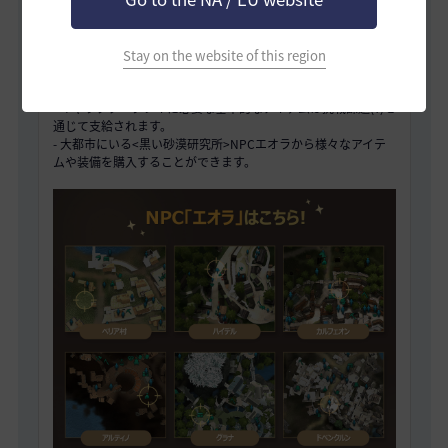
- キャラクター作成ウィンドウからクラス「ドーサ」を選択し、
新たにキャラクターを作成できます。
Stay on the website of this region
- キャラクター作成時「[DS] 蒼天武器、衣装セット」と「マル
ニの懐中時計」を所持した状態で開始します。
- キャラクタープレイに必要な基本的なアイテムは挑戦課題(Y)を
通じて支給されます。
- 大都市にいる<黒い砂漠研究所>NPCエオラから様々なアイテ
ムや装備を購入することができます。