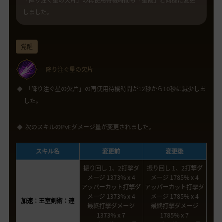
しました。
覚醒
降り注ぐ星の欠片
「降り注ぐ星の欠片」の再使用待機時間が12秒から10秒に減少しま
した。
次のスキルのPvEダメージ量が変更されました。
スキル名
変更前
変更後
振り回し 1、2打撃ダ
振り回し 1、2打撃ダ
メージ 1373% x 4
メージ 1785% x 4
アッパーカット打撃ダ
アッパーカット打撃ダ
メージ 1373% x 4
メージ 1785% x 4
加速：王室剣術：連
最終打撃ダメージ
最終打撃ダメージ
1373% x 7
1785% x 7