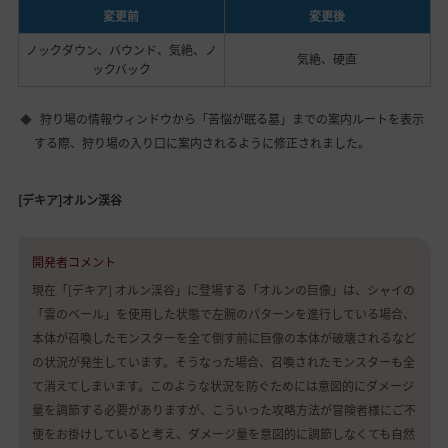
変更前
変更後
ノックダウン、バウンド、気絶、ノ
気絶、硬直
ックバック
狩り場の情報ウィンドウから「苦悩が眠る墓」までの案内ルートを表示
する際、狩り場の入り口に案内されるように修正されました。
[デキア]オルン渓谷
開発者コメント
現在「[デキア] オルン渓谷」に登場する「オルンの巨像」は、シャイの
「雲のベール」を使用した状態で左腕のパターンを進行している場合、
本体が召喚したモンスターを全て倒す前に巨像の本体が破壊されるなど
の状況が発生しています。そうなった場合、召喚されたモンスターも全
て消えてしまいます。このような状況を防ぐためには意図的にダメージ
量を調節する必要がありますが、こういった攻略方法が冒険者様にご不
便をお掛けしていると考え、ダメージ量を意図的に調節しなくても自然