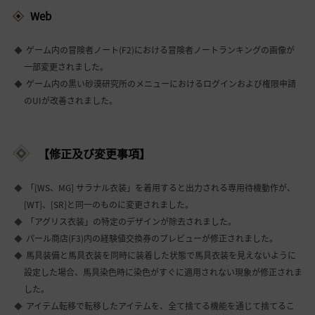
Web
ゲーム内の冒険者ノート(F2)における冒険者ノートランキングの画像が
一部変更されました。
ゲーム内の黒い砂漠研究所のメニューにおけるログインおよび権限申請
のUIが改善されました。
【修正及び変更事項】
「[WS、MG] サラナル衣装」を着用すると出力される専用待機動作が、
[WT]、[SR]と同一のものに変更されました。
「アグリス衣装」の特定のデザインが除去されました。
パール商店(F3)内の経験値交換券のプレビューが修正されました。
馬具装備と馬具衣装を同時に装着した状態で馬具衣装を見えないように
設定した場合、馬具染色時に染色がすぐに適用されない現象が修正されま
した。
アイテム転移で転移したアイテムを、全て捨てる機能を通じて捨てるこ