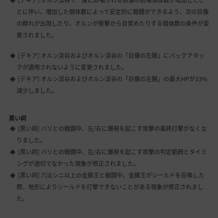
とに伴い、増加した個体数によって安定的に戦闘ができるよう、次の巨像
の群れが出現したり、オルンが衝撃から目覚めたりする個体数の条件が変
更されました。
[デキア] オルン渓谷およびオルン渓谷の「巨像の左腕」にバックアタッ
クが適用されないように変更されました。
[デキア] オルン渓谷およびオルン渓谷の「巨像の左腕」の最大HPが33%
減少しました。
黒い祠
[黒い祠] バリとの戦闘中、左/右に爆発を起こす攻撃の最終打撃がなくな
りました。
[黒い祠] バリとの戦闘中、左/右に爆発を起こす攻撃の判定範囲とタイミ
ングが適切でなかった現象が修正されました。
[黒い祠] 六災シニ以上の金豚王と戦闘中、金豚王がシールドを召喚した
際、地形によりシールドを打撃できないことがある現象が修正されまし
た。