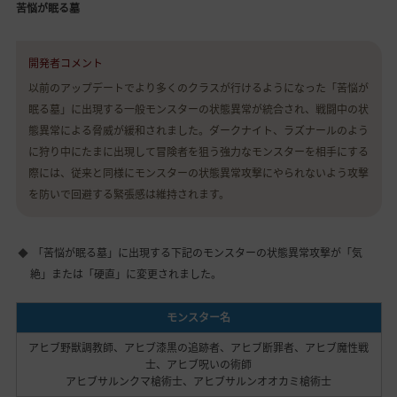
苦悩が眠る墓
開発者コメント
以前のアップデートでより多くのクラスが行けるようになった「苦悩が
眠る墓」に出現する一般モンスターの状態異常が統合され、戦闘中の状
態異常による脅威が緩和されました。ダークナイト、ラズナールのよう
に狩り中にたまに出現して冒険者を狙う強力なモンスターを相手にする
際には、従来と同様にモンスターの状態異常攻撃にやられないよう攻撃
を防いで回避する緊張感は維持されます。
「苦悩が眠る墓」に出現する下記のモンスターの状態異常攻撃が「気
絶」または「硬直」に変更されました。
モンスター名
アヒブ野獣調教師、アヒブ漆黒の追跡者、アヒブ断罪者、アヒブ魔性戦
士、アヒブ呪いの術師
アヒブサルンクマ槍術士、アヒブサルンオオカミ槍術士