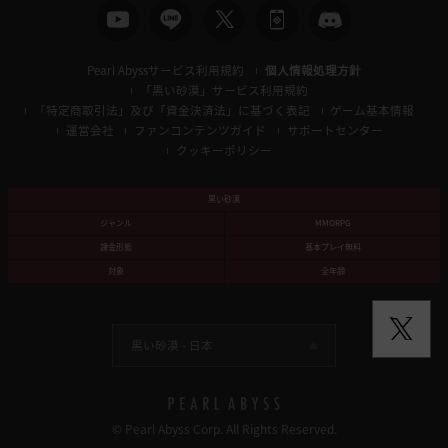
Pearl Abyssサービス利用規約
個人情報処理方針
「黒い砂漠」サービス利用規約
「特定商取引法」及び「資金決済法」に基づく表記
ゲーム基本情報
運営会社
ファンコンテンツガイド
サポートセンター
クッキーポリシー
黒い砂漠
ジャンル
MMORPG
課金形態
基本プレイ無料
対象
全年齢
黒い砂漠 -
日本
© Pearl Abyss Corp. All Rights Reserved.