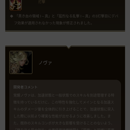
打撃
「黒き血の領域 I～真」と「猛烈なる乱撃 I～真」の3打撃目にデバ
フ効果が適用されなかった現象が修正されました。
ノヴァ
開発者コメント
覚醒ノヴァは、加速状態と一般状態でのスキルを別途管理する特
徴を持っているだけに、この特性を強化してメインとなる加速ス
キルのダメージ量を全体的に引き上げることで、加速状態に突入
した際に以前より確実な性能が出せるように改善しました。ま
た、既存のスキルコンボが大きな影響を受けることのないよう、
「降り注ぐ星の欠片」の再使用待機時間も「星陵」と同様に変更