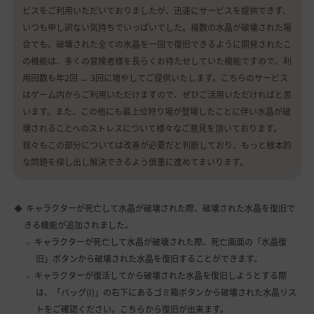
ビスをご利用いただいておりましたが、迅速にサービスを提供できず、
いつも申し訳ない気持ちでいっぱいでした。複数の水晶が破壊された場
合でも、破壊された全ての水晶を一回で復旧できるように開発されたこ
の機能は、多くの冒険者様を長らくお待たせしていた機能ですので、利
用回数も年2回 → 3回に増やしてご提供いたします。こちらのサービス
はゲーム内からご利用いただけますので、ぜひご活用いただければと思
います。また、この他にも最上位狩り場が登場したことに伴い水晶が破
壊されることへのストレスについて様々なご意見を頂いております。
我々もこの部分については改善が必要だと判断しており、もっと根本的
な問題を探し出し解決できるよう慎重に進めてまいります。
キャラクターが死亡して水晶が破壊された際、破壊された水晶を復旧で
きる機能が追加されました。
キャラクターが死亡して水晶が破壊された際、死亡画面の「水晶復
旧」ボタンから破壊された水晶を復旧することができます。
キャラクターが復活してから破壊された水晶を復旧しようとする際
は、「バッグ(I)」の右下にあるゴミ箱ボタンから破壊された水晶リス
トをご確認ください。こちらから復旧が出来ます。