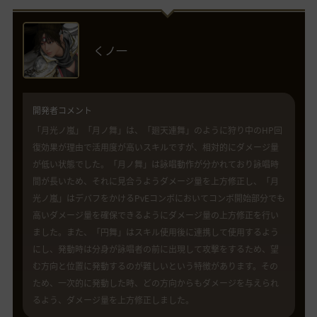
くノ一
開発者コメント
「月光ノ嵐」「月ノ舞」は、「廻天連舞」のように狩り中のHP回
復効果が理由で活用度が高いスキルですが、相対的にダメージ量
が低い状態でした。「月ノ舞」は詠唱動作が分かれており詠唱時
間が長いため、それに見合うようダメージ量を上方修正し、「月
光ノ嵐」はデバフをかけるPvEコンボにおいてコンボ開始部分でも
高いダメージ量を確保できるようにダメージ量の上方修正を行い
ました。また、「円舞」はスキル使用後に連携して使用するよう
にし、発動時は分身が詠唱者の前に出現して攻撃をするため、望
む方向と位置に発動するのが難しいという特徴があります。その
ため、一次的に発動した時、どの方向からもダメージを与えられ
るよう、ダメージ量を上方修正しました。