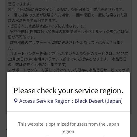
復旧できます。
※ 1月1日以降に再ログインした際に、復旧可能な回数が更新されます。
- 一度に複数の水晶が破壊された場合、一回の復旧で一度に破壊された複
数の水晶を全て復旧できます。
- 復旧された水晶は水晶バッグに支給されます。
- 家門性向値(性向数値)が0未満の状態で発生したペナルティの場合には復
旧が不可能です。
- 該当機能のアップデート以前に破壊された水晶リストは表示されませ
ん。
- サポートセンターを通じて行われていた水晶復旧のサービスは、2023年
12月20日(水)の定期メンテナンス前までのご提供となります。(水晶復旧
の回数は従来と同様に2回までです)
※ サポートセンターを通じて行われていた既存の水晶復旧サービスでサポ
ートを受けた冒険者様の場合も、「破壊された水晶の復旧機能」のアップ
デート後は年3回までゲーム内の復旧機能を利用できます。
(サポートセンターを通じて行われていた水晶復旧サービスの回数を全て
Please check your service region.
使用した冒険者様は、12月20日(水)定期メンテナンス前まででも、サポー
トセンターを通じての水晶復旧サービスをご利用いただくことは出来ませ
Access Service Region : Black Desert (Japan)
ん。ゲーム内の「破壊された水晶の復旧機能」に表示されたリストの水晶
復旧機能をご利用ください。(年3回)
This website is optimized for users from the Japan
「[EV] 微かな闇捕食の起源」の有効期限がなくなりました。
region.