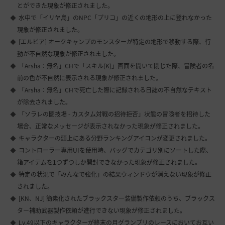
とができた現象が修正されました。
水中で「イリヤ島」のNPC「プリコ」の近くの地形の上に登れなかった
現象が修正されました。
[エルビア] オークキャンプのモンスターが特定の地形で移動する際、行
動が不自然な現象が修正されました。
「Arsha：無名」CHで「スキル(K)」画面を開いて閉じた際、冒険者の名
前の色が不自然に表示される現象が修正されました。
「Arsha：無名」CHで死亡した際に記録される日誌の不自然なテキスト
が除去されました。
「ソラレの闘技場 - カスタム対戦の招待拒否」状態の冒険者を招待した
場合、正常なメッセージが表示されなかった現象が修正されました。
キャラクターの頭上にある分野ランキングアイコンが変更されました。
コントローラー専用UIを使用時、バッグでカテゴリ別にソートした際、
箱アイテムを1つずつしか開封できなかった現象が修正されました。
特定の状況で「みんなで強化」の結果ウィンドウが消えない現象が修正
されました。
[KN、NJ] 簡素化されたブラックスター装備製作依頼のうち、ブラックス
ター補助武器製作依頼が進行できない現象が修正されました。
Lv.49以下のキャラクターが終末の月グランプリのレースにおいてお互い