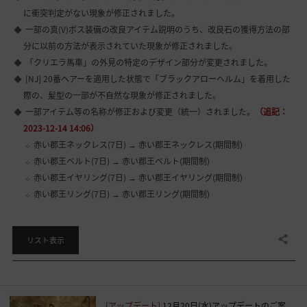
に衝突判定がない現象が修正されました。
一部の真(V)ボス装備の改良アイテム説明のうち、改良石の獲得方法の部
分に以前の方法が表示されていた現象が修正されました。
「クリエラ馬車」の外見の特定のデザイン部分が変更されました。
[NJ] 20番ヘアーを適用した状態で「ブラックアローヘルム」を着用した
際の、髪型の一部が不自然な現象が修正されました。
一部アイテム等の名称が修正および変更（統一）されました。
（追記：
2023-12-14 14:06）
赤い郡王ネックレス(7日) → 赤い郡王ネックレス(期間制)
赤い郡王ベルト(7日) → 赤い郡王ベルト(期間制)
赤い郡王イヤリング(7日) → 赤い郡王イヤリング(期間制)
赤い郡王リング(7日) → 赤い郡王リング(期間制)
共有する
リスト表示
[アップデート]
12月20日(水)アップデートのご案