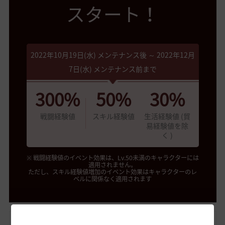
スタート！
2022年10月19日(水) メンテナンス後 ～ 2022年12月
7日(水) メンテナンス前まで
300%
50%
30%
戦闘経験値
スキル経験値
生活経験値 (貿
易経験値を除
く )
※ 戦闘経験値のイベント効果は、Lv.50未満のキャラクターには
適用されません。
ただし、スキル経験値増加のイベント効果はキャラクターのレ
ベルに関係なく適用されます
* 注意事項