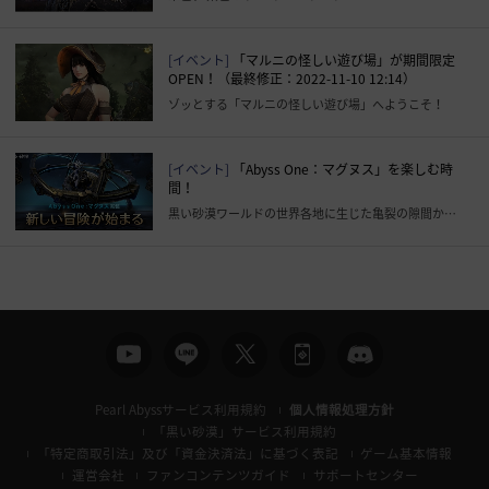
[イベント]
「マルニの怪しい遊び場」が期間限定
OPEN！（最終修正：2022-11-10 12:14）
ゾッとする「マルニの怪しい遊び場」へようこそ！
[イベント]
「Abyss One：マグヌス」を楽しむ時
間！
黒い砂漠ワールドの世界各地に生じた亀裂の隙間から現れた「Abyss One：マグヌス」
Pearl Abyssサービス利用規約
個人情報処理方針
「黒い砂漠」サービス利用規約
「特定商取引法」及び「資金決済法」に基づく表記
ゲーム基本情報
運営会社
ファンコンテンツガイド
サポートセンター