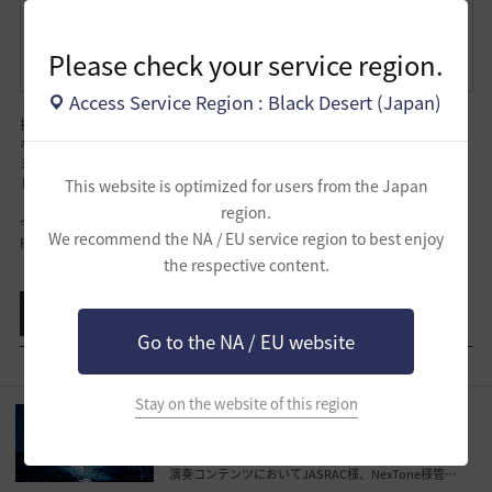
※掲示物を作成する際には、日記やメモに見えないように画像や動画など
を使用し、
新規/復帰冒険者様が理解しやすいように、詳細な内容を記載してくださ
Please check your service region.
い。
Access Service Region : Black Desert (Japan)
投稿された掲示物の内容や品質が著しく低い場合は必須活動として認められ
ない場合があります。
また、特定の個人名を取り上げるような掲示物は作成しないようお願いいた
します。
This website is optimized for users from the Japan
region.
今後とも、「黒い砂漠」をよろしくお願いいたします。
We recommend the NA / EU service region to best enjoy
Pearl Abyss「黒い砂漠」サービスチーム
the respective content.
共有する
リスト表示
Go to the NA / EU website
Stay on the website of this region
[お知らせ]
演奏コンテンツにおいてJASRAC様、
NexTone様管理楽曲のご利用が可能になりました
(最終修正：2023-07-13 19:00)
演奏コンテンツにおいてJASRAC様、NexTone様管理楽曲のご利用が可能になりました