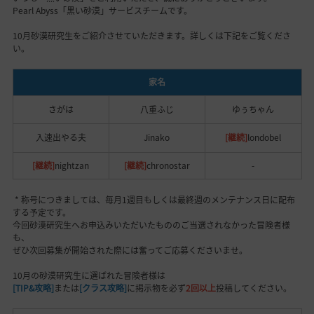
Pearl Abyss「黒い砂漠」サービスチームです。
10月砂漠研究生をご紹介させていただきます。詳しくは下記をご覧くださ
い。
家名
さがは
八重ふじ
ゆぅちゃん
入速出やる夫
Jinako
[継続]
londobel
[継続]
nightzan
[継続]
chronostar
-
* 称号につきましては、毎月1週目もしくは最終週のメンテナンス日に配布
する予定です。
今回砂漠研究生へお申込みいただいたもののご当選されなかった冒険者様
も、
ぜひ次回募集が開始された際には奮ってご応募くださいませ。
10月の砂漠研究生に選ばれた冒険者様は
[TIP&攻略]
または
[クラス攻略]
に掲示物を必ず
2回以上
投稿してください。