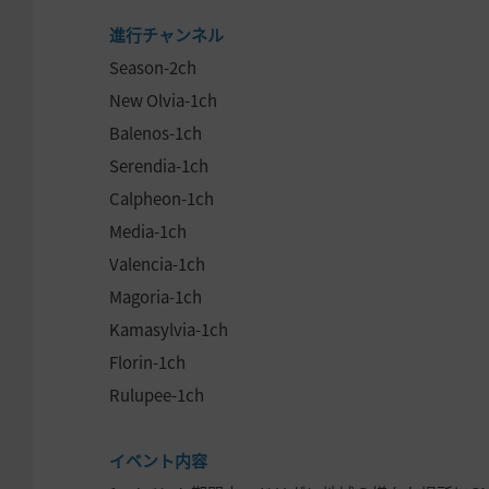
進行チャンネル
Season-2ch
New Olvia-1ch
Balenos-1ch
Serendia-1ch
Calpheon-1ch
Media-1ch
Valencia-1ch
Magoria-1ch
Kamasylvia-1ch
Florin-1ch
Rulupee-1ch
イベント内容