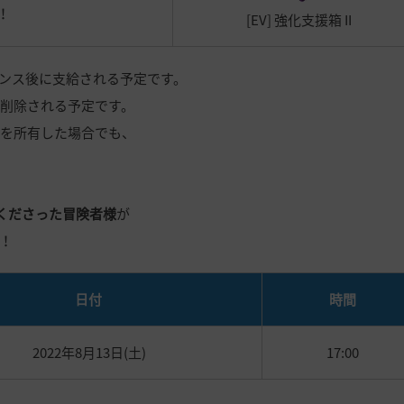
！
[EV] 強化支援箱 II
ンテナンス後に支給される予定です。
」は削除される予定です。
ル」を所有した場合でも、
してくださった冒険者様
が
！
日付
時間
2022
年
8
月
13
日(土)
17:00