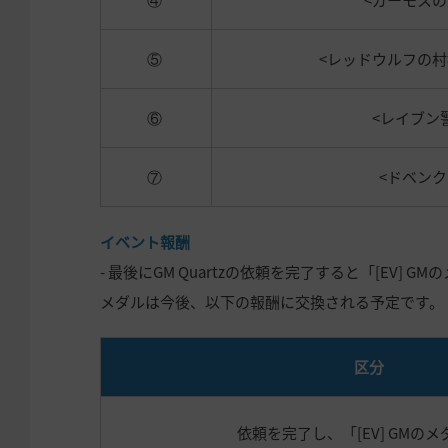
④
<ガーモス
⑤
<レッドウルフの村
⑥
<レイブン
⑦
<ドベン
イベント報酬
- 最後にGM Quartzの依頼を完了すると「[EV]
メダルは今後、以下の報酬に交換される予定です。
区分
依頼を完了し、
「
[EV] GMの