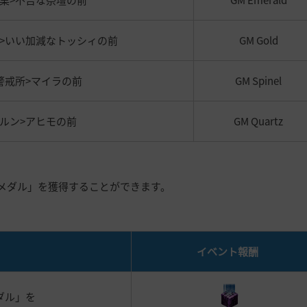
の巣>不吉な祭壇の前
GM Emerald
>いい加減なトッシィの前
GM Gold
警戒所>マイラの前
GM Spinel
クルン>アヒモの前
GM Quartz
 GMのメダル」を獲得することができます。
イベント報酬
メダル
」を