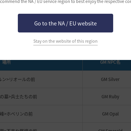
commend the NA / EU service region to best enjoy the respective co
Go to the NA / EU website
7GMとお盆ドリガンツアー
」の地図！
Stay on the website of this region
場所
GM NPC名
ルン>リオールの前
GM Silver
ンの墓>兵士たちの前
GM Ruby
の峰>ホベリンの前
GM Opal