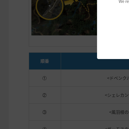
We re
▲「
[EV] 
順番
①
<ドベンク
②
<シェレカ
③
<風羽根