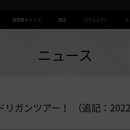
R
冒険者キャンプ
商店
コミュニティ
も
ニュース
リガンツアー！ （追記：2022