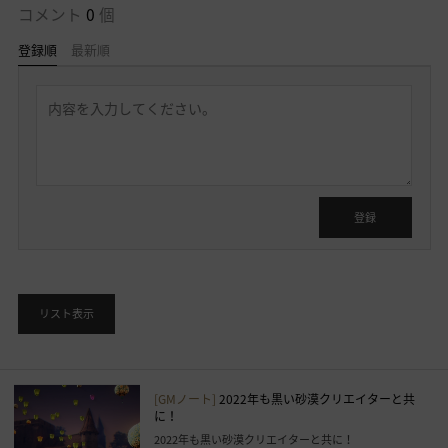
コメント
0
個
登録順
最新順
返
信
を
書
く
ロ
グ
イ
登録
ン
後
に
利
リスト表示
用
す
る
こ
[GMノート]
2022年も黒い砂漠クリエイターと共
に！
と
2022年も黒い砂漠クリエイターと共に！
が