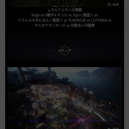
▲カルフェオン占領戦
Rage vs V鯖がよかった vs Styx＜連盟＞ vs
ぐらんぶるゆにおん＜連盟＞ vs TUBEROSE vs LOTTERIA vs
キルオナモンキーズ vs 宗教法人河童教