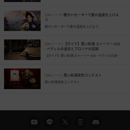
で
き
[GMノート]
暖かいセーターで愛の温度を上げよ
ま
う
す
暖かいセーターで愛の温度を上げよう
。
す
[GMノート]
【ガイド】黒い砂漠 ストーリー #25
ぐ
- ベディルの過去とブロリナの足跡
に
【ガイド】黒い砂漠 ストーリー #25 - ベディルの過去とブロリナの足跡
ロ
グ
イ
[GMノート]
黒い砂漠染色コンテスト
ン
黒い砂漠染色コンテスト
ペ
ー
ジ
に
移
動
し