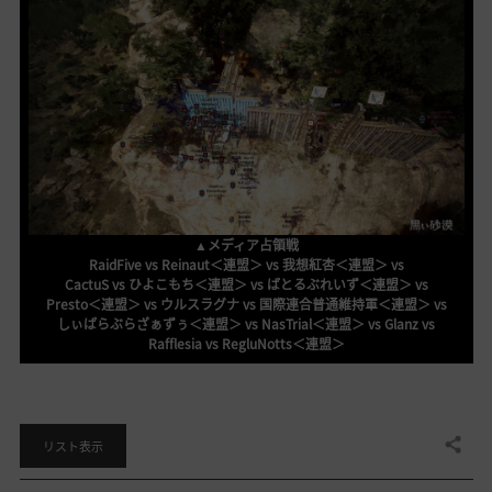
▲メディア占領戦
RaidFive vs Reinaut＜連盟＞ vs 我想紅杏＜連盟＞ vs
CactuS vs ひよこもち＜連盟＞ vs ばとるぶれいず＜連盟＞ vs
Presto＜連盟＞ vs ウルスラグナ vs 国際連合普通維持軍＜連盟＞ vs
しぃぱらぶらざぁずぅ＜連盟＞ vs NasTrial＜連盟＞ vs Glanz vs
Rafflesia vs RegluNotts＜連盟＞
共有する
リスト表示