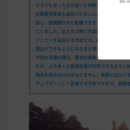
We re
テラスもあった方が良いと判断し、テラス空間
荘園専用家具も追加されました。庭を演出でき
加し、数種類の木も配置できます。「エフェクト
にしました。私たちは特に外部空間でより様々
ジェクトを追加する予定です。庭で演奏会を開
演出ができるようにもなると思います。
今回の荘園の場合、最初は資格を持つ一部の冒
たが、より多くの冒険者様が利用できるように
税金を収めなければなりません。負担にはなり
アップデートして拡張する予定ですので、冒険