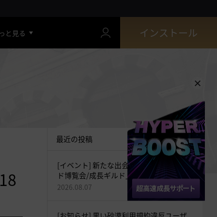
インストール
っと見る
最近の投稿
[イベント] 新たな出会いをつなぐ「ギル
18
ド博覧会/成長ギルド」開催！(追記：
2026-08-07 20:35)
2026.08.07
[お知らせ] 黒い砂漠利用規約違反ユーザ