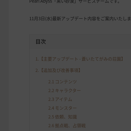
Pearl Abyss「黒い砂漠」サービスチームです。
11月3日(水)最新アップデート内容をご案内いたし
目次
1.
【主要アップデート - 蒼いたてがみの荘園】
2.
【追加及び改善事項】
2.1
コンテンツ
2.2
キャラクター
2.3
アイテム
2.4
モンスター
2.5
依頼、知識
2.6
拠点戦、占領戦