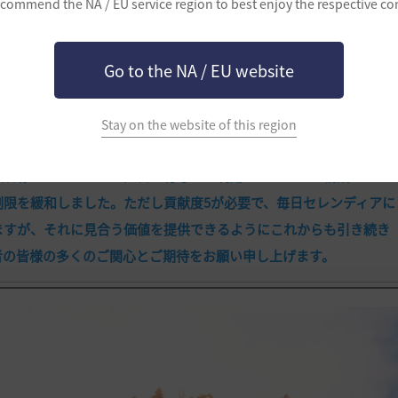
commend the NA / EU service region to best enjoy the respective co
を拡張して飾れるようにしました。
る芝生と様々な花はもちろん、夜に見ても綺麗になるように照明も
Go to the NA / EU website
型オブジェクト」も追加(ホタルなど)し、細かい演出ができるよう
な演出ができるように、これからも様々なコンセプトの家具やオブ
けるようにしたり、武闘場を作ったり、または庭園を中心とした農
Stay on the website of this region
険者様だけにレンタル証書を付与して利用できるように構成しまし
制限を緩和しました。ただし貢献度5が必要で、毎日セレンディアに
ますが、それに見合う価値を提供できるようにこれからも引き続き
者の皆様の多くのご関心とご期待をお願い申し上げます。