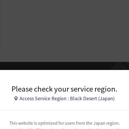
の荘園】
Please check your service region.
Access Service Region : Black Desert (Japan)
荘園」が追加されました。1番目の荘園は、より多くの冒険者様が目
デルと東部境界の間に位置しています。
マンを拡張することに意味を持たせました。そのため邸宅の内部だ
This website is optimized for users from the Japan region.
宅全体を自由な表現ができるように開発しました。また、大邸宅に