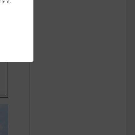
ntent.
追
場