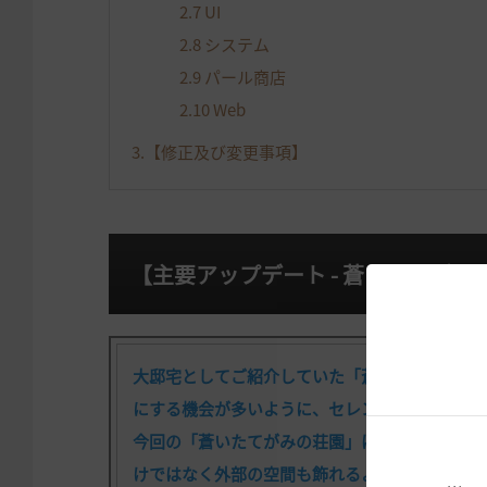
2.7
UI
2.8
システム
2.9
パール商店
2.10
Web
3.
【修正及び変更事項】
【主要アップデート - 蒼いたてがみ
大邸宅としてご紹介していた「蒼いたてがみの
にする機会が多いように、セレンディアのハイ
今回の「蒼いたてがみの荘園」は、家を飾るロ
けではなく外部の空間も飾れるようにして、邸