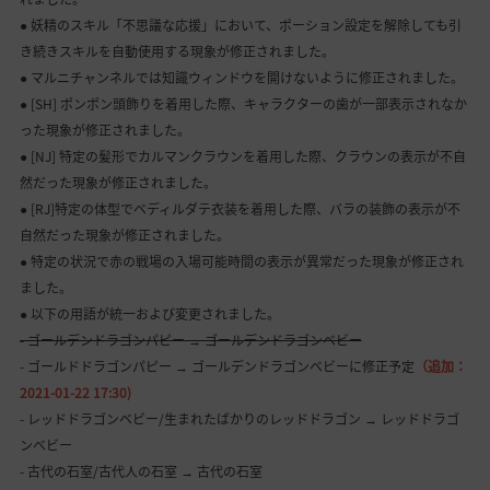
● 妖精のスキル「不思議な応援」において、ポーション設定を解除しても引
き続きスキルを自動使用する現象が修正されました。
● マルニチャンネルでは知識ウィンドウを開けないように修正されました。
● [SH] ポンポン頭飾りを着用した際、キャラクターの歯が一部表示されなか
った現象が修正されました。
● [NJ] 特定の髪形でカルマンクラウンを着用した際、クラウンの表示が不自
然だった現象が修正されました。
● [RJ]特定の体型でベディルダテ衣装を着用した際、バラの装飾の表示が不
自然だった現象が修正されました。
● 特定の状況で赤の戦場の入場可能時間の表示が異常だった現象が修正され
ました。
● 以下の用語が統一および変更されました。
- ゴールデンドラゴンパピー → ゴールデンドラゴンベビー
- ゴールドドラゴンパピー → ゴールデンドラゴンベビーに修正予定
（追加：
2021-01-22 17:30)
- レッドドラゴンベビー/生まれたばかりのレッドドラゴン → レッドドラゴ
ンベビー
- 古代の石室/古代人の石室 → 古代の石室