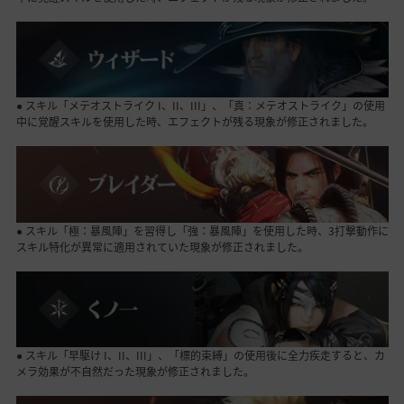
● スキル「メテオストライク I、II、III」、「真：メテオストライク」の使用
中に覚醒スキルを使用した時、エフェクトが残る現象が修正されました。
● スキル「極：暴風陣」を習得し「強：暴風陣」を使用した時、3打撃動作に
スキル特化が異常に適用されていた現象が修正されました。
● スキル「早駆け I、II、III」、「標的束縛」の使用後に全力疾走すると、カ
メラ効果が不自然だった現象が修正されました。