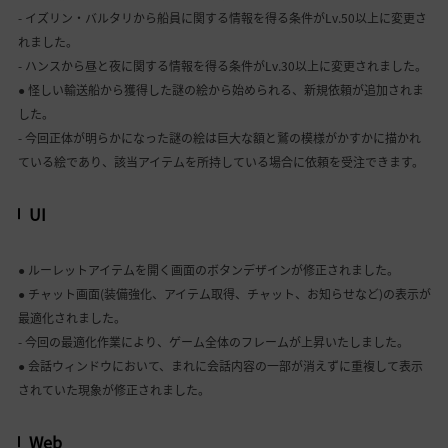
- イズリン・バルタリから船員に関する情報を得る条件がLv.50以上に変更さ
れました。
- ハンスから昼と夜に関する情報を得る条件がLv.30以上に変更されました。
● 怪しい輸送船から獲得した謎の絵から始められる、新規依頼が追加されま
した。
- 今回正体が明らかになった謎の絵は巨大な額と鷲の模様がかすかに描かれ
ている絵であり、該当アイテムを所持している場合に依頼を受注できます。
UI
● ルーレットアイテムを開く画面のボタンデザインが修正されました。
● チャット画面(装備強化、アイテム取得、チャット、お知らせなど)の表示が
最適化されました。
- 今回の最適化作業により、ゲーム全体のフレームが上昇いたしました。
● 会話ウィンドウにおいて、まれに会話内容の一部が消えずに重複して表示
されていた現象が修正されました。
Web