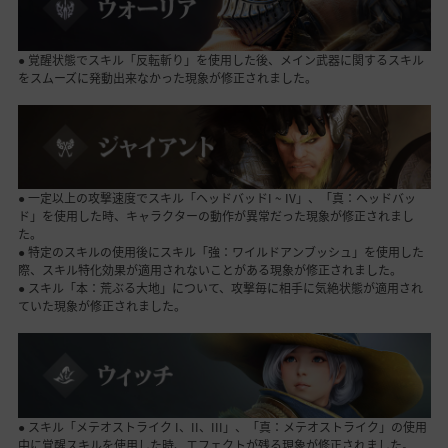
● 覚醒状態でスキル「反転斬り」を使用した後、メイン武器に関するスキル
をスムーズに発動出来なかった現象が修正されました。
● 一定以上の攻撃速度でスキル「ヘッドバッドI ~ IV」、「真：ヘッドバッ
ド」を使用した時、キャラクターの動作が異常だった現象が修正されまし
た。
● 特定のスキルの使用後にスキル「強：ワイルドアンブッシュ」を使用した
際、スキル特化効果が適用されないことがある現象が修正されました。
● スキル「本：荒ぶる大地」について、攻撃毎に相手に気絶状態が適用され
ていた現象が修正されました。
● スキル「メテオストライク I、II、III」、「真：メテオストライク」の使用
中に覚醒スキルを使用した時、エフェクトが残る現象が修正されました。