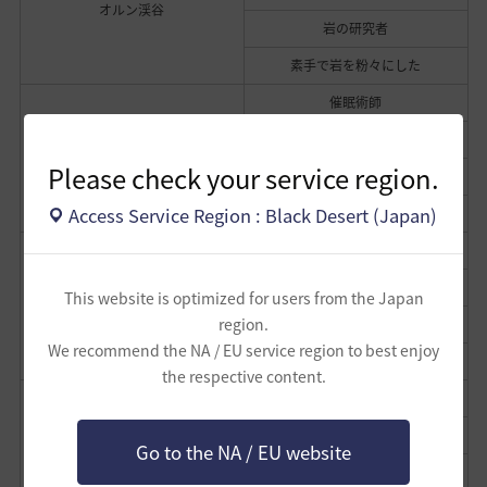
オルン渓谷
岩の研究者
素手で岩を粉々にした
催眠術師
ぼーっ~
苦悩が眠る墓
Please check your service region.
アヒブの死神
Access Service Region : Black Desert (Japan)
迷路監獄の設計者
鎖の破壊者
灰色の森の画家
This website is optimized for users from the Japan
灰色の森
region.
私のことを捨てていった水晶
We recommend the NA / EU service region to best enjoy
石像
the respective content.
私の点数は
天文学者
Go to the NA / EU website
星の墓場
侵食と不浄と星と詩