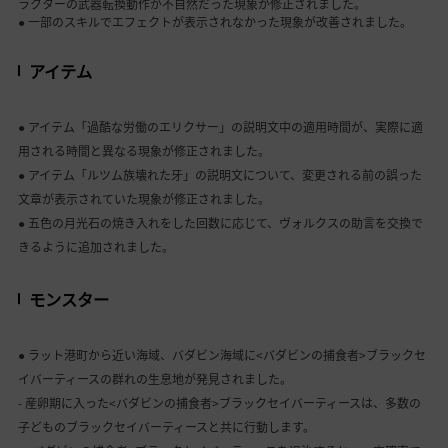
ラクターの武器転換動作が不自然だった現象が修正されました。
● 一部のスキルでエフェクトが表示されなかった現象が改善されました。
アイテム
● アイテム「過酷な労働のエリクサー」の説明文中の適用時間が、実際に適
用される時間と異なる現象が修正されました。
● アイテム「ルツム族壊れた牙」の説明文について、変更される前の誤った
文章が表示されていた現象が修正されました。
● 五色の月光石の焼き入れをした回数に応じて、ヴォルクスの助言を交換で
きるように追加されました。
モンスター
● ラット港町から近い海域、バダビン海域に<バダビンの捕食者>ブラックセ
イバーティースの群れの生息地が発見されました。
- 産卵期に入った<バダビンの捕食者>ブラックセイバーティースは、多数の
子どものブラックセイバーティースと共に行動します。