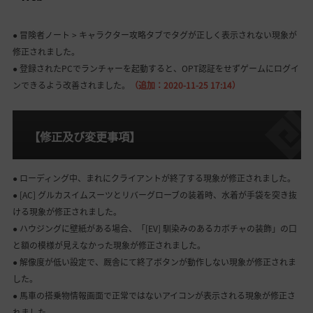
● 冒険者ノート > キャラクター攻略タブでタグが正しく表示されない現象が
修正されました。
● 登録されたPCでランチャーを起動すると、OPT認証をせずゲームにログイ
ンできるよう改善されました。
（追加：2020-11-25 17:14）
【修正及び変更事項】
● ローディング中、まれにクライアントが終了する現象が修正されました。
● [AC] グルカスイムスーツとリバーグローブの装着時、水着が手袋を突き抜
ける現象が修正されました。
● ハウジングに壁紙がある場合、「[EV] 馴染みのあるカボチャの装飾」の口
と額の模様が見えなかった現象が修正されました。
● 解像度が低い設定で、厩舎にて終了ボタンが動作しない現象が修正されま
した。
● 馬車の搭乗物情報画面で正常ではないアイコンが表示される現象が修正さ
れました。