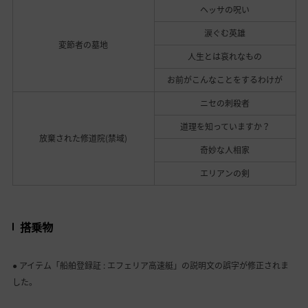
ヘッサの呪い
涙ぐむ英雄
変節者の墓地
人生とは哀れなもの
お前がこんなことをするわけが
ニセの刺殺者
道理を知っていますか？
放棄された修道院(禁域)
奇妙な人相家
エリアンの剣
搭乗物
● アイテム「船舶登録証 : エフェリア高速艇」の説明文の誤字が修正されま
した。