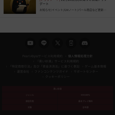
デート
お知らせ/イベント/GMノート/パール商店など更新いたしました
Pearl Abyssサービス利用規約
個人情報処理方針
「黒い砂漠」サービス利用規約
「特定商取引法」及び「資金決済法」に基づく表記
ゲーム基本情報
運営会社
ファンコンテンツガイド
サポートセンター
クッキーポリシー
黒い砂漠
ジャンル
MMORPG
課金形態
基本プレイ無料
対象
全年齢