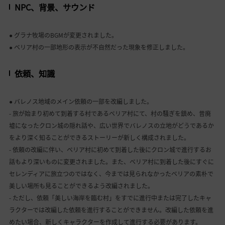
NPC、背景、サウンド
● グラナ牧場のBGMが変更されました。
● ベリア村の一部地形の表示が不自然だった現象を修正しました。
依頼、知識
● バレノス地域のメイン依頼の一部を改編しました。
- 旅が始まり初めて到着する村であるベリア村にて、村の騒ぎを鎮め、昔廃
墟になったクロン城の隠れ話や、広い世界でバレノスの立地がどうであるか
をより深く知ることができるストーリーが新しく構成されました。
- 依頼の改編に伴い、ベリア村に初めて到着した後にクロン城で進行するお
話もより深いものに変更されました。また、ベリア村に到着した後にすぐに
セレンディアに旅立つのではなく、今までは見られなかったベリアの素朴で
美しい場所も見ることができるよう改編されました。
- ただし、依頼「美しい海岸を臨む村」をすでに進行中または完了したキャ
ラクターでは改編した依頼を進行することができません。改編した依頼を進
めたい場合、新しくキャラクターを作成して進行する必要があります。