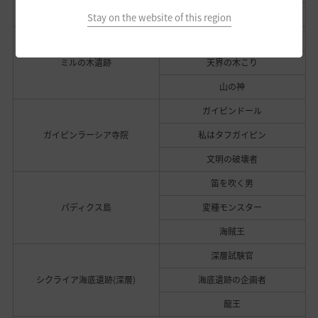
死した神の腹心
Stay on the website of this region
ミーンミンミン
ミルの木遺跡
天界の木こり
山の神
ガイピンドール
ガイピンラーシア寺院
私はタフガイピン
文明の破壊者
笛を吹く男
パディクス島
変種モンスター
海賊王
深層試験官
シクライア海底遺跡(深層)
海底遺跡の企画者
龍王