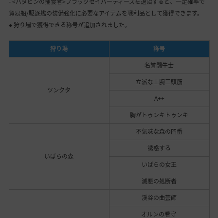
- <バダビンの捕食者>ブラックセイバーティースを退治すると、一定確率で
貿易船/駆逐艦の装備強化に必要なアイテムを戦利品として獲得できます。
● 狩り場で獲得できる称号が追加されました。
狩り場
称号
名誉闘牛士
立派な上腕三頭筋
ツンクタ
A++
胸がトゥンキトゥンキ
不気味な森の門番
誘惑する
いばらの森
いばらの女王
滅悪の処断者
渓谷の曲芸師
オルンの看守