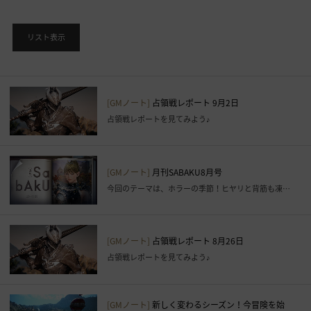
後
に
利
リスト表示
用
す
る
こ
[GMノート]
占領戦レポート 9月2日
と
占領戦レポートを見てみよう♪
が
で
き
[GMノート]
月刊SABAKU8月号
ま
今回のテーマは、ホラーの季節！ヒヤリと背筋も凍る夏の衣装コーデ
す
。
す
ぐ
[GMノート]
占領戦レポート 8月26日
に
占領戦レポートを見てみよう♪
ロ
グ
イ
[GMノート]
新しく変わるシーズン！今冒険を始