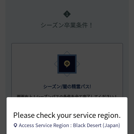
1
シーズン卒業条件！
シーズン/闇の精霊パス!
画面右上！シーズンパスの条件を全て完了してください！
そして、完了した条件の全ての報酬を受領してください！
* 闇の精霊パスをご購入いただいた冒険者様の場合、闇の精
Please check your service region.
霊パス報酬も含めてすべてお受け取りいただく必要がありま
す。
Access Service Region : Black Desert (Japan)