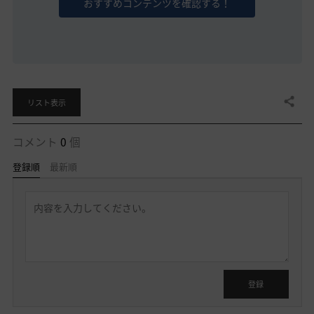
おすすめコンテンツを確認する！
共有する
リスト表示
コメント
0
個
登録順
最新順
返
信
を
書
く
ロ
グ
イ
登録
ン