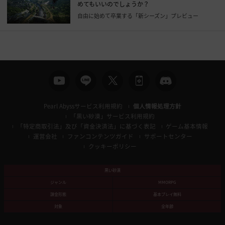
めてもいいのでしょうか？
ン
自由に始めて卒業する「新シーズン」プレビュー
ペ
ー
ジ
に
移
動
し
ま
Pearl Abyssサービス利用規約
個人情報処理方針
す
「黒い砂漠」サービス利用規約
か
「特定商取引法」及び「資金決済法」に基づく表記
ゲーム基本情報
?
運営会社
ファンコンテンツガイド
サポートセンター
クッキーポリシー
黒い砂漠
ジャンル
MMORPG
課金形態
基本プレイ無料
対象
全年齢