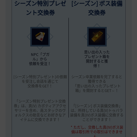
シーズン特別プレゼ
[シーズン] ボス装備
ント交換券
交換券
思い出の入った
NPC「プガ
プレゼント箱を
ル」から
開封すると獲
依頼を受注！
得！
[シーズン特別プレゼント]の依頼
シーズン卒業依頼を完了すると
を受注し会話を通じて
獲得できる
交換券をGET！
「思い出の入ったプレゼント
箱」を開封するとGET～！
「シーズン特別プレゼント交換
券」は、真(V) カポティアアクセ
「[シーズン] ボス装備交換券」
サリーを含め、高スタックのヴ
は、所持している真(V)トゥバラ
ォルクスの助言などお好きなア
装備を真(IV)ボス装備に交換する
イテムに交換できます！
ことができます！
* ただし、交換した真(IV)ボス装
備は取引所での取引はできませ
ん。