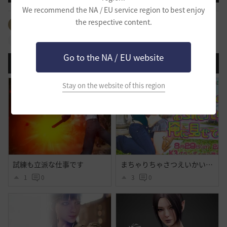
We recommend the NA / EU service region to best enjoy
the respective content.
全体のタグを見る
#イベント
#映像
#スクリーンショット
Go to the NA / EU website
登録日順
検索順
コメント順
推奨順
話題順
Stay on the website of this region
試練も立派な仕事です
まちゃりちゃさつえいかい【予告】
1
0
3
0