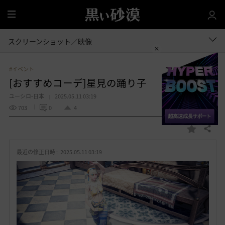
全
体
スクリーンショット／映像
#イベント
[おすすめコーデ]星見の踊り子
ユーシロ-日本
2025.05.11 03:19
703
0
4
共有する
お
気
最近の修正日時 :
2025.05.11 03:19
に
入
り