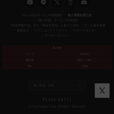
Pearl Abyssサービス利用規約
個人情報処理方針
「黒い砂漠」サービス利用規約
「特定商取引法」及び「資金決済法」に基づく表記
ゲーム基本情報
運営会社
ファンコンテンツガイド
サポートセンター
クッキーポリシー
黒い砂漠
ジャンル
MMORPG
課金形態
基本プレイ無料
対象
全年齢
黒い砂漠 -
日本
© Pearl Abyss Corp. All Rights Reserved.