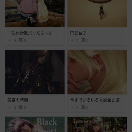
「強化惨敗バリだる～い」「・・・」
円武台？
0
0
0
0
美容の時間
今までいろいろな課金衣装出てそれなりに好きだったけど今回程心奪われた衣装はなかったよ・・大好きだよシトラス・・ハイセンス過ぎるよ黒砂漠☝️ぃえーぃ！
0
0
1
0