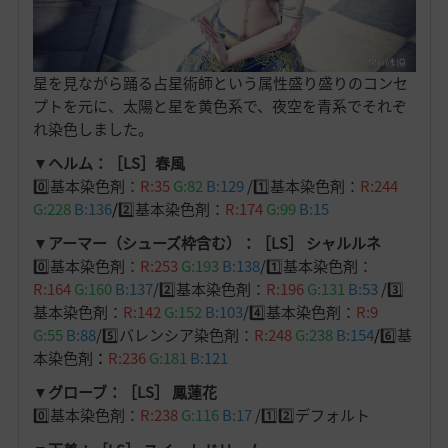
星を見ながら踊る占星術師という属性盛り盛りのコンセ
プトを元に、太陽と星を黄色系で、夜空を青系でそれぞ
れ染色しました。
▼ヘルム：［LS］春風
0️⃣基本染色剤：
R:35
G:82
B:129
/1️⃣基本染色剤：
R:244
G:228
B:136
/
2️⃣基本染色剤：
R:174
G:99
B:15
▼アーマー（シューズ枠含む）：［LS］ シャルルネ
0️⃣基本染色剤：
R:253
G:193
B:138
/1️⃣基本染色剤：
R:164
G:160
B:137
/2️⃣基本染色剤：
R:196
G:131
B:53
/3️⃣
基本染色剤：
R:142
G:152
B:103
/4️⃣基本染色剤：
R:9
G:55
B:88
/5️⃣バレンシア染色剤：
R:248
G:238
B:154
/
6️⃣
基
本染色剤
：
R:236
G:181
B:121
▼グローブ：［LS］ 鳳蓮花
0️⃣基本染色剤：
R:238
G:116
B:17
/1️⃣2️⃣デフォルト