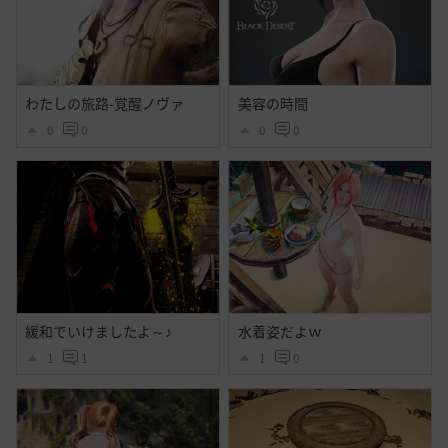
わたしの旅路-覚醒ノヴァ
美容の時間
0
0
0
0
緩和でいけましたよ～♪
水着姿だよｗ
1
1
1
0