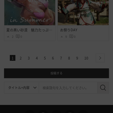
夏の黒い砂漠 魅力たっぷりシトラス衣装のｓｓ その２
お祭りDAY
2
0
9
0
1
2
3
4
5
6
7
8
9
10
next
投稿する
検
索