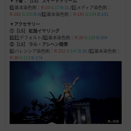
▼下着：［LS］ スイートドリーム
0️⃣基本染色剤：
R:10
G:17
B:31
/1️⃣メディア染色剤：
R:181
G:155
B:6
/
2️⃣基本染色剤：
R:141
G:154
B:101
▼アクセサリー
①［LS］ 紅焔イヤリング
0️⃣1️⃣デフォルト
/
2️⃣基本染色剤：
R:26
G:229
B:204
②［LS］ ラル・アシヘン眼帯
0️⃣バレンシア染色剤：
R:252
G:147
B:30
/1️⃣基本染色剤：
R:38
G:113
B:174