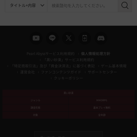
検
索
Pearl Abyssサービス利用規約
個人情報処理方針
「黒い砂漠」サービス利用規約
「特定商取引法」及び「資金決済法」に基づく表記
ゲーム基本情報
運営会社
ファンコンテンツガイド
サポートセンター
クッキーポリシー
黒い砂漠
ジャンル
MMORPG
課金形態
基本プレイ無料
対象
全年齢
黒い砂漠 -
日本