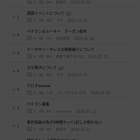
週間イベントについて
1
2026.07.24
1
808
マサ
ベテラン＆ルーキー クーポン配布
0
2026.07.24
0
784
飛鳥雨音
ドーサやソーサレスの無敵踊りについて
3
2026.07.23
0
868
無敵で踊り狂う女
立ち聞きについて
0
2026.07.23
2
901
マサ
ワロタwwww
0
2026.07.15
0
1.1K
ジークちゃん-日本
ベテラン募集
2
2026.07.11
2
901
sunanana
黄色等級の魚が3時間やって1匹しか釣れない
1
2026.07.11
1
987
倉庫の
現在のトゥバラ強化について