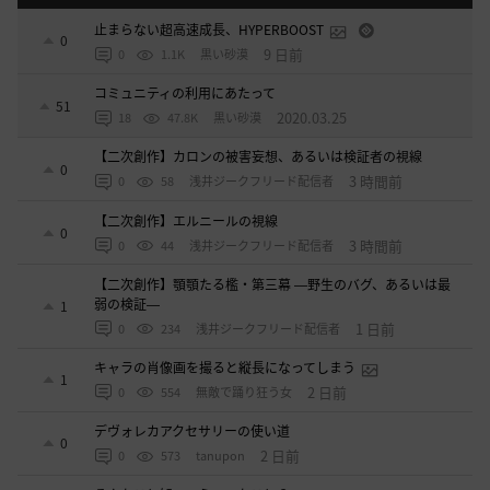
止まらない超高速成長、HYPERBOOST
0
9 日前
0
1.1K
黒い砂漠
コミュニティの利用にあたって
51
2020.03.25
18
47.8K
黒い砂漠
【二次創作】カロンの被害妄想、あるいは検証者の視線
0
3 時間前
0
58
浅井ジークフリード配信者
【二次創作】エルニールの視線
0
3 時間前
0
44
浅井ジークフリード配信者
【二次創作】顎顎たる檻・第三幕 ―野生のバグ、あるいは最
弱の検証―
1
1 日前
0
234
浅井ジークフリード配信者
キャラの肖像画を撮ると縦長になってしまう
1
2 日前
0
554
無敵で踊り狂う女
デヴォレカアクセサリーの使い道
0
2 日前
0
573
tanupon
そんなこと知ってらぁ…なこと？