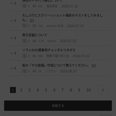
0
2026.07.10
4
955
福音使徒
久しぶりにスクリーンショット撮影のテストをしてみまし
た。
0
2026.07.10
0
764
shodori-日本
君王武器について
2
2026.07.07
2
1.2K
Renon
ソラレEVの募集用チャンネルつきがさ
3
2026.07.02
0
940
無敵で踊り狂う女
船の「チロ装備」作成について教えてください。
0
2026.06.27
3
1K
ノウワン
1
2
3
4
5
6
7
8
9
10
next
投稿する