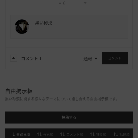
6
黒い砂漠
コメント
1
通報
コメント
自由掲示板
黒い砂漠に関する様々なテーマについて話し合える自由掲示板です。
投稿する
登録日順
検索順
コメント順
推奨順
話題順