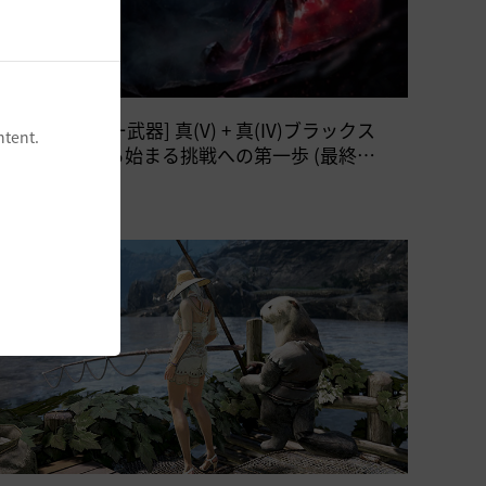
[ブラックスター武器] 真(V) + 真(IV)ブラックス
ntent.
ター、 これから始まる挑戦への第一歩 (最終更
新：2025-07-24 15:00)
常時
新規/復歸