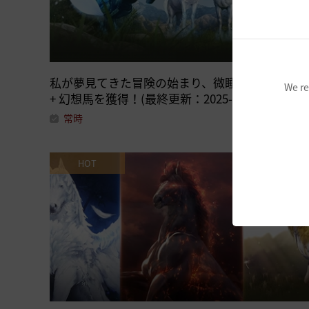
私が夢見てきた冒険の始まり、微睡みの幻想馬
We re
+ 幻想馬を獲得！(最終更新：2025-07-24 15:00)
常時
HOT