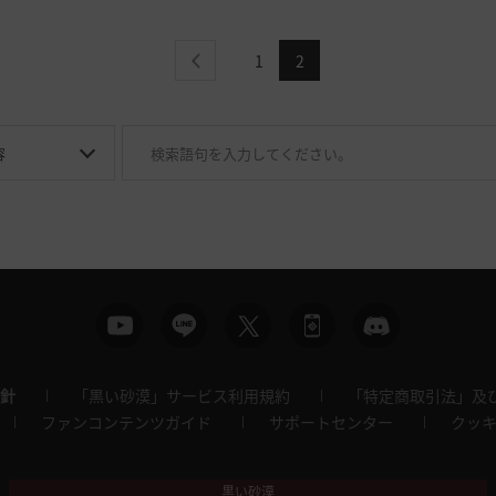
1
2
previous
針
「黒い砂漠」サービス利用規約
「特定商取引法」及
ファンコンテンツガイド
サポートセンター
クッ
黒い砂漠