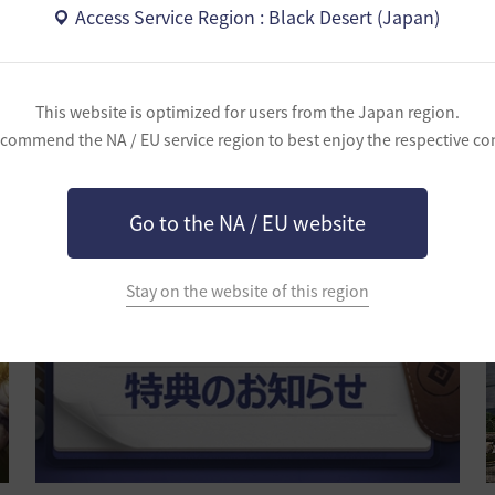
Access Service Region : Black Desert (Japan)
This website is optimized for users from the Japan region.
黒い砂漠クリエイター大・募・集！(修正：
commend the NA / EU service region to best enjoy the respective co
2026-01-09 11:00)
常時
Go to the NA / EU website
新規/復歸
Stay on the website of this region