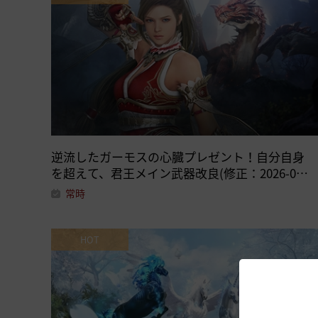
逆流したガーモスの心臓プレゼント！自分自身
を超えて、君王メイン武器改良(修正：2026-07-
30 22:11)
常時
HOT