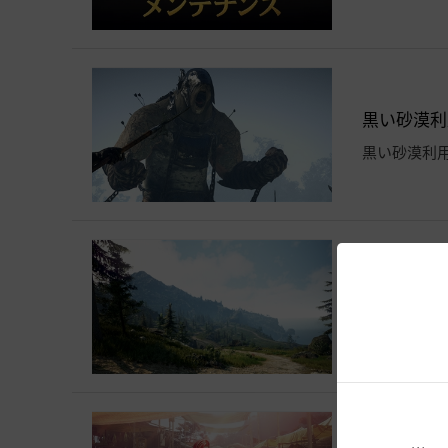
黒い砂漠利用
黒い砂漠利
SBPSオ
2026-07-27
決済メンテ