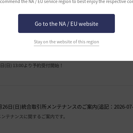
commend the NA / EU service region to best enjoy the respective co
ーポンまとめ！(最終更新：2026-07-26 16:40)
力で、お得な報酬をお見逃しなく★
Go to the NA / EU website
Stay on the website of this region
×ねんどろいど] ウサがねんどろいどになって登場！
6日(日) 13:00より予約受付開始！
26日(日)統合取引所メンテナンスのご案内(追記：2026-07-26 
メンテナンスに関するご案内です。