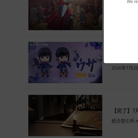
We re
現在使えるク
クーポン入
[黒い砂漠
2026年7月2
【完了】7月
統合取引所