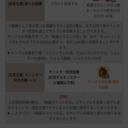
[成長支援] 新たな跳躍
プガルと会話する
跳躍のマルニの石 5種
オーキルアの終末の月
の欠片 40個
※報酬として受け取った跳躍のマルニの石5種は、以下の狩り場でモンス
ター討伐を通じてサンプルを収集することができます。
サンプルの収集が完了した「跳躍のマルニの石」は、NPC「トッシィ」に
てそれぞれカプラスの石600個ずつ、合計3,000個と交換することができ
ます。
▶サンプル収集狩り場：マンシャウムの森、フォレストロナロス、シェレ
カンの墓(昼)、トシュラ廃墟、レッドウルフの村
モンスター討伐依頼
[成長支援] モンスター
(討伐するモンスター
討伐作戦 I～IV
アニタスの元素 合計
の種類は不問)
100個
[TIP]
上記連続依頼4種は、「跳躍のマルニの石」にサンプルを収集しながら進
行することで、成長支援アイテムをより迅速に獲得することができます。
▶ したがって、「跳躍のマルニの石」のサンプル収集狩り場での狩りをお
すすめいたします。