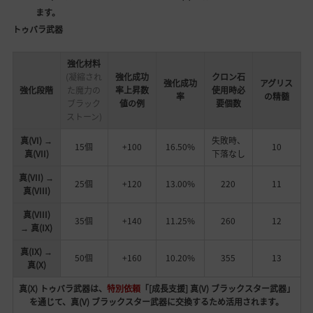
ます。
トゥバラ武器
強化材料
(凝縮され
強化成功
クロン石
強化成功
アグリス
強化段階
た魔力の
率上昇数
使用時必
率
の精髄
ブラック
値の例
要個数
ストーン)
真(VI) →
失敗時、
15個
+100
16.50%
10
真(VII)
下落なし
真(VII) →
25個
+120
13.00%
220
11
真(VIII)
真(VIII)
35個
+140
11.25%
260
12
→ 真(IX)
真(IX) →
50個
+160
10.20%
355
13
真(X)
真(X) トゥバラ武器は、
特別依頼
「[成長支援] 真(V) ブラックスター武器」
を通じて、真(V) ブラックスター武器に交換するため活用されます。