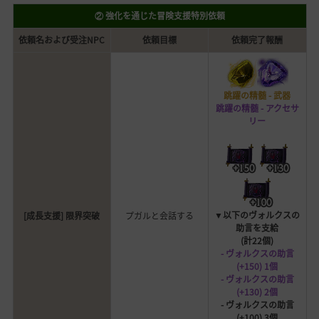
② 強化を通じた冒険支援特別依頼
依頼名および受注NPC
依頼目標
依頼完了報酬
跳躍の精髄 - 武器
跳躍の精髄 - アクセサ
リー
▼以下のヴォルクスの
[成長支援] 限界突破
プガルと会話する
助言を支給
(計22個)
- ヴォルクスの助言
(+150) 1個
- ヴォルクスの助言
(+130) 2個
- ヴォルクスの助言
(+100) 3個