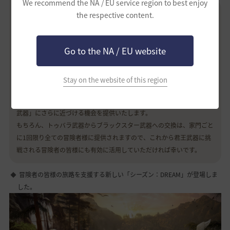
We recommend the NA / EU service region to best enjoy
開発者コメント
the respective content.
新規冒険者様の拠点となっているシーズンチャンネルは、今や欠かせな
い重要な要素として定着しています。今回のアップデートを通じて、シ
Go to the NA / EU website
ーズンチャンネルの頼もしい助力者、NPC「プガル」が惜しみない支援
を始めます。
新規冒険者様にとって、シーズン修了後の成長は非常に重要なポイント
Stay on the website of this region
です。そのため、シーズンチャンネルで慣れ親しんだトゥバラ装備を真
(VI) - 真(X)段階まで強化することで、上位武器である「ブラックスター
武器」にさらに近づける機会を提供いたします。
もちろん、トゥバラ武器からブラックスター武器への交換は、家門ごと
に1回限り全ての冒険者様に提供されますので、これから君王武器に挑
戦される冒険者の皆様にも有効に活用していただければ幸いです。
冒険者の皆様の旅路を支援する新しい「シーズン：DREAM」が登場しま
した。