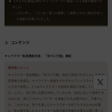
スキルの打撃成功時にキャラクターが一瞬遅くなる現象が緩和され
ました。
これに伴い、「コンボ：雷火の衝撃」へ連携できない場合があっ
た現象が改善されました。
コンテンツ
キャラクター転換機能改善： 「別々に行動」機能
開発者コメント
キャラクター転換機能に「別々に行動」設定が追加されました。今まで
冒険者の皆様は、キャラクター転換をそれぞれのプレイスタイルに応じ
た方法で使用し、2つのキャラクターの用途を個別に活用していまし
た。しかし、常に同じ位置を共有しているため、目的に応じて使用する
ためには、常に2つのキャラクターを移動させる必要があり、不便でし
た。これからは、狩りを楽しむキャラクターは狩りをするための位置
に、拠点戦を楽しむキャラクターは拠点戦の準備が必要な位置に置くと