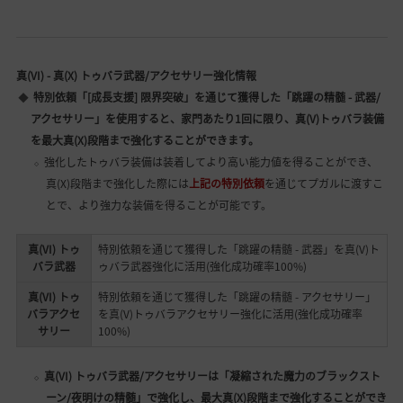
真(VI) - 真(X) トゥバラ武器/アクセサリー強化情報
特別依頼「[成長支援] 限界突破」を通じて獲得した「跳躍の精髄 - 武器/
アクセサリー」を使用すると、家門あたり1回に限り、真(V)トゥバラ装備
を最大真(X)段階まで強化することができます。
強化したトゥバラ装備は装着してより高い能力値を得ることができ、
真(X)段階まで強化した際には
上記の特別依頼
を通じてプガルに渡すこ
とで、より強力な装備を得ることが可能です。
真(VI) トゥ
特別依頼を通じて獲得した「跳躍の精髄 - 武器」を真(V)ト
バラ武器
ゥバラ武器強化に活用(強化成功確率100%)
真(VI) トゥ
特別依頼を通じて獲得した「跳躍の精髄 - アクセサリー」
バラアクセ
を真(V)トゥバラアクセサリー強化に活用(強化成功確率
サリー
100%)
真(VI) トゥバラ武器/アクセサリーは「凝縮された魔力のブラックスト
ーン/夜明けの精髄」で強化し、最大真(X)段階まで強化することができ