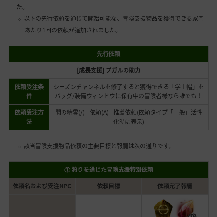
た。
以下の先行依頼を通じて開始可能な、冒険支援物品を獲得できる家門
あたり1回の依頼が追加されました。
先行依頼
[成長支援] プガルの助力
依頼受注条
シーズンチャンネルを修了すると獲得できる「学士帽」を
件
バッグ/装備ウィンドウに保有中の冒険者様なら誰でも！
依頼受注方
闇の精霊(/) - 依頼(A) - 推薦依頼(依頼タイプ「一般」活性
法
化時に表示)
該当冒険支援物品依頼の主要目標と報酬は次の通りです。
① 狩りを通じた冒険支援特別依頼
依頼名および受注NPC
依頼目標
依頼完了報酬