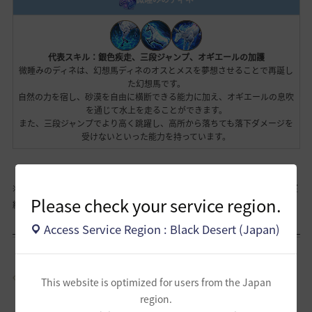
代表スキル：銀色疾走、三段ジャンプ、オギエールの加護
微睡みのディネは、幻想馬ディネのオスとメスを夢想させることで再誕し
た幻想馬です。
自然の力を宿し、砂漠を自由に横断できる能力に加え、オギエールの息吹
を通じて水上を走ることができます。
また、三段ジャンプでより高く跳躍し、高所から落ちても落下ダメージを
受けないといった能力を持っています。
※ 「[EV] 微睡みの幻想馬選択箱」を通じて獲得した微睡みの幻想馬は、皇室
Please check your service region.
納品および搭乗物の販売価格が著しく低いです。
Access Service Region : Black Desert (Japan)
【主要アップデート - シーズン：DREAM】
This website is optimized for users from the Japan
region.