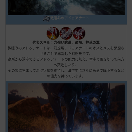
微睡みのアドゥアナート
代表スキル：力強い跳躍、飛翔、神速の翼
微睡みのアドゥアナートは、幻想馬アドゥアナートのオスとメスを夢想さ
せることで再誕した幻想馬です。
高所から滑空できるアドゥアナートの能力に加え、空中で風を切って前方
へ突進したり、
その場に留まって滞空状態を維持し、滑空中にさらに高速で降下するなど
の能力を持っています。