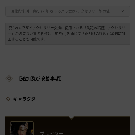
強化段階別、真(VI) - 真(X) トゥバラ武器/アクセサリー能力値
真(IV)カラザドアクセサリー交換に使用される「跳躍の精髄 - アクセサリ
ー」が必要ない冒険者様は、加熱(L)を通じて「夜明けの精髄」30個に加
工することも可能です。
【追加及び改善事項】
キャラクター
ブレイダー