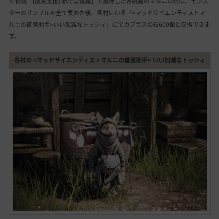
※ 依頼「[成長支援] 新たな跳躍」で獲得した各跳躍のマルニの石は、モンス
ターのサンプルを全て集めた後、各村にいる「<マッドサイエンティストマ
ルニの首席助手>いい加減なトッシィ」にてカプラスの石600個と交換できま
す。
各村の <マッドサイエンティストマルニの首席助手> いい加減なトッシィ