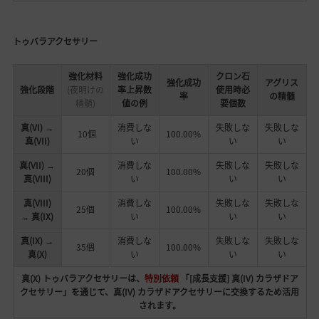
トゥバラアクセサリー
強化材料
強化成功
クロン石
強化成功
アグリス
強化段階
(夜明けの
率上昇数
使用時必
率
の精髄
精髄)
値の例
要個数
真(VI) →
消費しな
失敗しな
失敗しな
10個
100.00%
真(VII)
い
い
い
真(VII) →
消費しな
失敗しな
失敗しな
20個
100.00%
真(VIII)
い
い
い
真(VIII)
消費しな
失敗しな
失敗しな
25個
100.00%
→ 真(IX)
い
い
い
真(IX) →
消費しな
失敗しな
失敗しな
35個
100.00%
真(X)
い
い
い
真(X) トゥバラアクセサリーは、
特別依頼
「[成長支援] 真(IV) カラザドア
クセサリー」を通じて、真(IV) カラザドアクセサリーに交換するため活用
されます。