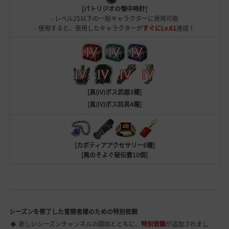
[パトリジオの懐中時計]
- レベル25以下の一般キャラクターに使用可能
- 使用すると、使用したキャラクターが
すぐにLv.61
達成！
[真(IV)ボス武器3種]
[真(IV)ボス防具4種]
[カポティアアクセサリー6種]
[風のそよぐ秘伝書10個]
シーズンを修了した冒険者様のための特別依頼
新しいシーズンチャンネルの開始とともに、
特別依頼
が追加されまし