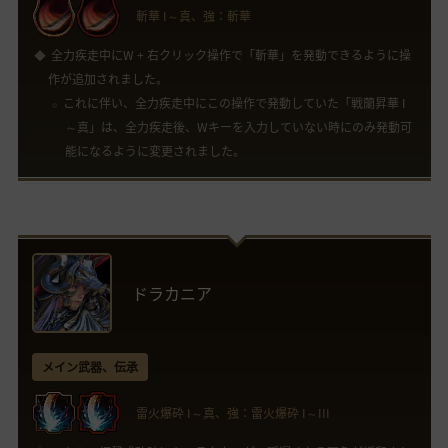
斬華 I～真、強：斬華
全力疾走中にW + 右クリック操作で「斬華」を発動できるように操
作が追加されました。
これに伴い、全力疾走中にこの操作で発動していた「戦蘭昇華 I
～真」は、全力疾走後、Wキーを入力していない時にのみ発動可
能になるように変更されました。
ドラカニア
メイン武器、伝承
雷火爆砕 I～真、強：雷火爆砕 I～III