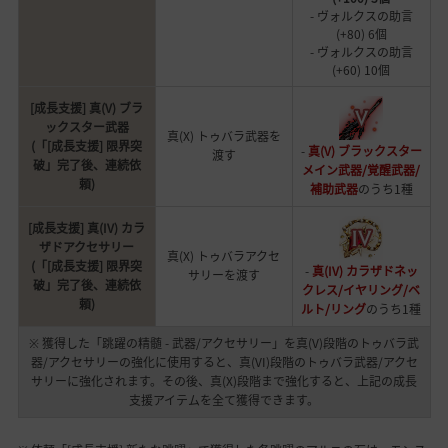
- ヴォルクスの助言
(+80) 6個
- ヴォルクスの助言
(+60) 10個
[成長支援] 真(V) ブラ
ックスター武器
真(X) トゥバラ武器を
(「[成長支援] 限界突
-
真(V) ブラックスター
渡す
破」完了後、連続依
メイン武器/覚醒武器/
頼)
補助武器
のうち1種
[成長支援] 真(IV) カラ
ザドアクセサリー
真(X) トゥバラアクセ
(「[成長支援] 限界突
-
真(IV) カラザドネッ
サリーを渡す
破」完了後、連続依
クレス/イヤリング/ベ
頼)
ルト/リング
のうち1種
※ 獲得した「跳躍の精髄 - 武器/アクセサリー」を真(V)段階のトゥバラ武
器/アクセサリーの強化に使用すると、真(VI)段階のトゥバラ武器/アクセ
サリーに強化されます。その後、真(X)段階まで強化すると、上記の成長
支援アイテムを全て獲得できます。