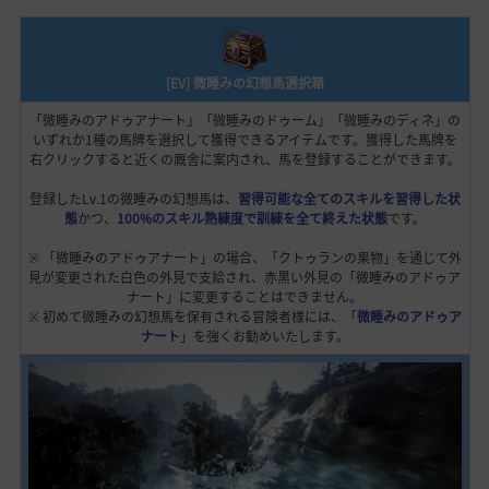
[EV] 微睡みの幻想馬選択箱
「微睡みのアドゥアナート」「微睡みのドゥーム」「微睡みのディネ」の
いずれか1種の馬牌を選択して獲得できるアイテムです。獲得した馬牌を
右クリックすると近くの厩舎に案内され、馬を登録することができます。
登録したLv.1の微睡みの幻想馬は、
習得可能な全てのスキルを習得した状
態
かつ、
100%のスキル熟練度で訓練を全て終えた状態
です。
※ 「微睡みのアドゥアナート」の場合、「クトゥランの果物」を通じて外
見が変更された白色の外見で支給され、赤黒い外見の「微睡みのアドゥア
ナート」に変更することはできません。
※ 初めて微睡みの幻想馬を保有される冒険者様には、「
微睡みのアドゥア
ナート
」を強くお勧めいたします。