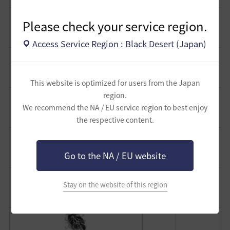
Please check your service region.
1
1,200,000,000
ヴォルクスの助言(+120)
Access Service Region : Black Desert (Japan)
1
800,000,000
ヴォルクスの助言(+100)
This website is optimized for users from the Japan
region.
We recommend the NA / EU service region to best enjoy
3
490,000,000
ヴォルクスの助言(+90)
the respective content.
3
350,000,000
Go to the NA / EU website
ヴォルクスの助言(+80)
Stay on the website of this region
3
210,000,000
ヴォルクスの助言(+70)