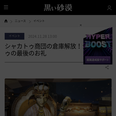
全
体
ニュース
イベント
イベント
2024.11.28 13:00
シャカトゥ商団の倉庫解放！シャカト
ゥの最後のお礼
共有する