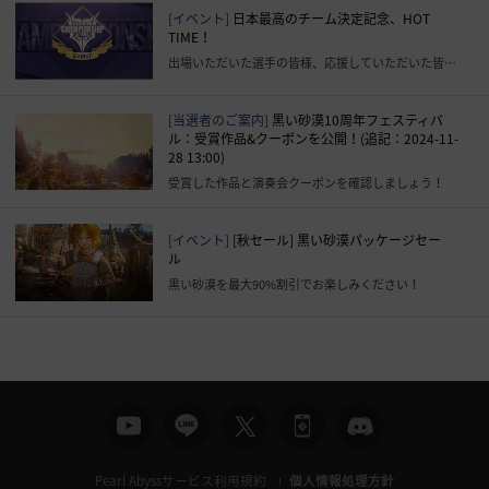
[イベント]
日本最高のチーム決定記念、HOT
TIME！
出場いただいた選手の皆様、応援していただいた皆様、ありがとうございました！
[当選者のご案内]
黒い砂漠10周年フェスティバ
ル：受賞作品&クーポンを公開！(追記：2024-11-
28 13:00)
受賞した作品と演奏会クーポンを確認しましょう！
[イベント]
[秋セール] 黒い砂漠パッケージセー
ル
黒い砂漠を最大90%割引でお楽しみください！
Pearl Abyssサービス利用規約
個人情報処理方針