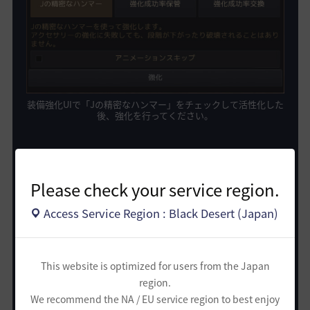
装備強化UIで「Jの精密なハンマー」をチェックして活性化した
後、強化を行ってください。
Please check your service region.
ちょっと待って！
Access Service Region : Black Desert (Japan)
「Jの精密なハンマー」を使う装備がなか
ったり、
むしろもっとたくさん必要な時は？
This website is optimized for users from the Japan
統合取引所で取引すること
もできます！
region.
We recommend the NA / EU service region to best enjoy
(約275～500億シルバー *)