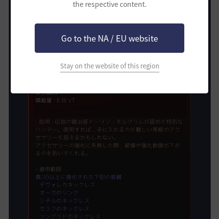
the respective content.
* 2024年4月3日基準の統合取引所での上限/下限価格
Go to the NA / EU website
Stay on the website of this region