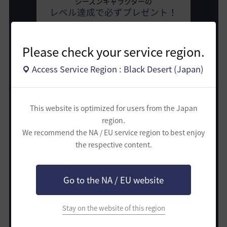
シーズンキャラクターの
レベル達成で必ずプレゼント！
Please check your service region.
Access Service Region : Black Desert (Japan)
豪華な強化支援品！
This website is optimized for users from the Japan
LINK
region.
We recommend the NA / EU service region to best enjoy
the respective content.
Event.2
Go to the NA / EU website
24時間ずっと
Stay on the website of this region
Hot Time ON！