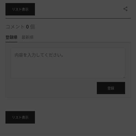
共有する
リスト表示
コメント
0
個
登録順
最新順
返
信
を
書
く
ロ
グ
イ
登録
ン
後
に
利
リスト表示
用
す