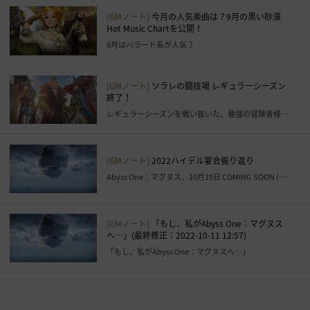
る
こ
[GMノート]
今月の人気楽曲は？9月の黒い砂漠
Hot Music Chartを公開！
と
9月はバラード系が人気？
が
で
き
[GMノート]
ソラレの闘技場 レギュラーシーズン
ま
終了！
す
レギュラーシーズンを戦い抜いた、最強の冒険者様たちをご紹介します！
。
す
ぐ
[GMノート]
2022ハイデル宴会振り返り
に
Abyss One：マグヌス、10月19日 COMING SOON (修正：2022-10-11 12:50)
ロ
グ
イ
[GMノート]
「もし、私がAbyss One：マグヌス
へ…」(最終修正：2022-10-11 12:57)
ン
「もし、私がAbyss One：マグヌスへ…」
ペ
ー
ジ
に