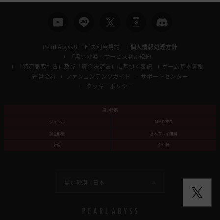
移
動
し
ま
Pearl Abyssサービス利用規約
個人情報処理方針
す
「黒い砂漠」サービス利用規約
か
「特定商取引法」及び「資金決済法」に基づく表記
ゲーム基本情報
?
運営会社
ファンコンテンツガイド
サポートセンター
クッキーポリシー
黒い砂漠
ジャンル
MMORPG
課金形態
基本プレイ無料
対象
全年齢
黒い砂漠 -
日本