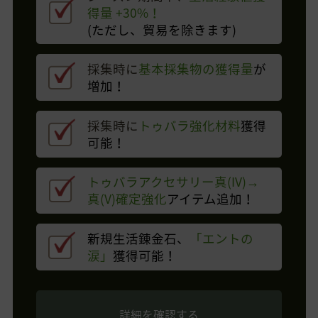
得量 +30%！
(ただし、貿易を除きます)
採集時に
基本採集物の獲得量
が
増加！
採集時に
トゥバラ強化材料
獲得
可能！
トゥバラアクセサリー真(IV)→
真(V)確定強化
アイテム追加！
新規生活錬金石、
「エントの
涙」
獲得可能！
詳細を確認する