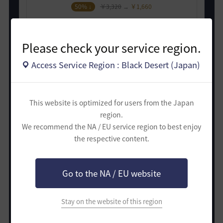
50% ↓
￥3,320
→
￥1,660
Please check your service region.
Access Service Region : Black Desert (Japan)
Explorer to Conqueror DLC
This website is optimized for users from the Japan
region.
50% ↓
￥5,200
→
￥2,600
We recommend the NA / EU service region to best enjoy
the respective content.
Go to the NA / EU website
Stay on the website of this region
Traveler to Conqueror DLC
50% ↓
￥8,520
→
￥4,260