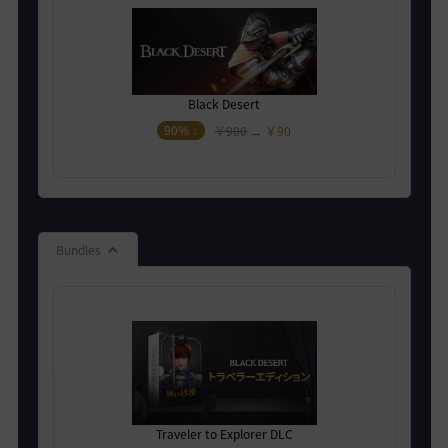
Black Desert
90% ↓
￥900
→
￥90
Bundles
Traveler to Explorer DLC