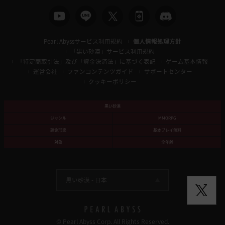
Pearl Abyssサービス利用規約
個人情報処理方針
「黒い砂漠」サービス利用規約
「特定商取引法」及び「資金決済法」に基づく表記
ゲーム基本情報
運営会社
ファンコンテンツガイド
サポートセンター
クッキーポリシー
黒い砂漠
ジャンル
MMORPG
課金形態
基本プレイ無料
対象
全年齢
黒い砂漠 -
日本
© Pearl Abyss Corp. All Rights Reserved.