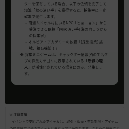
ターを保有している場合、以下の依頼を完了して
知識「根の深い手」を獲得すると、採集中に一定
確率で発生します。
南浦ムドゥル村にいるNPC「ヒョニョン」から
受注できる依頼「[根の深い手] 海の向こうから
の採集家」
オルビア・アカデミーの依頼「[採集授業] 挑
戦、粗石採鉱！」
採集ミニゲームは、キャラクター情報(P)の生活タ
ブの採集カテゴリに表示されている
「新緑の職
人」
が活性化されている場合にのみ、発生しま
す。
※ 注意事項
- イベントで支給されたアイテムは、取引・販売・有効期限・アイテム
の帰属設定が他のアイテムと異なる場合があります。これらの理由によ