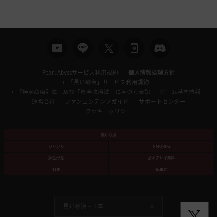
Pearl Abyssサービス利用規約
個人情報処理方針
「黒い砂漠」サービス利用規約
「特定商取引法」及び「資金決済法」に基づく表記
ゲーム基本情報
運営会社
ファンコンテンツガイド
サポートセンター
クッキーポリシー
黒い砂漠
ジャンル
MMORPG
課金形態
基本プレイ無料
対象
全年齢
黒い砂漠 -
日本