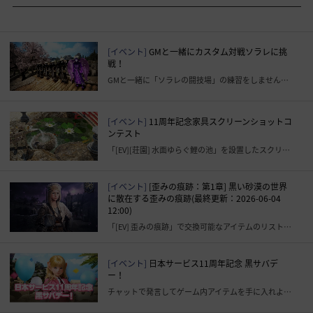
[イベント]
GMと一緒にカスタム対戦ソラレに挑
戦！
GMと一緒に「ソラレの闘技場」の練習をしませんか？
[イベント]
11周年記念家具スクリーンショットコ
ンテスト
「[EV][荘園] 水面ゆらぐ鯉の池」を設置したスクリーンショットを撮影し、掲示板に投稿しましょう！
[イベント]
[歪みの痕跡：第1章] 黒い砂漠の世界
に散在する歪みの痕跡(最終更新：2026-06-04
12:00)
「[EV] 歪みの痕跡」で交換可能なアイテムのリストを更新しました。
[イベント]
日本サービス11周年記念​ 黒サバデ
ー！
チャットで発言してゲーム内アイテムを手に入れよう！