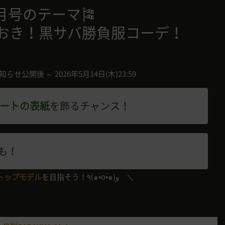
️5月号のテーマ🎏
おき！黒サバ勝負服コーデ！
知らせ公開後 ～ 2026年5月14日(木)23:59
ノートの表紙
を飾るチャンス！
も！
トップモデル
を目指そう！٩(๑•̀o•́๑)و ＼