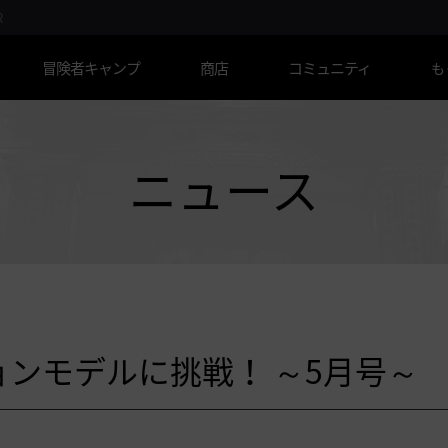
R
冒険者キャンプ
商店
コミュニティ
も
ニュース
ョンモデルに挑戦！ ～5月号～