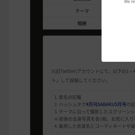
We re
テーマ
報酬
X(旧Twitter)アカウントにて、以下の
ト」して投稿してください。
1. 家名の記載
2. ハッシュタグ
#月刊SABAKU5月号
の
3. テーマに沿って撮影したスクリーン
※ 前後の全身写真を各1枚、お気に入り
4. 着用した衣装名とコーディネートや