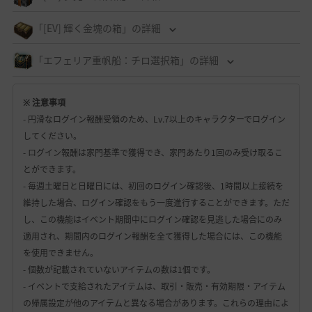
「[EV] 輝く金塊の箱」の詳細
「エフェリア重帆船：チロ選択箱」の詳細
※ 注意事項
- 円滑なログイン報酬受領のため、Lv.7以上のキャラクターでログイン
してください。
- ログイン報酬は家門基準で獲得でき、家門あたり1回のみ受け取るこ
とができます。
- 毎週土曜日と日曜日には、初回のログイン確認後、1時間以上接続を
維持した場合、ログイン確認をもう一度進行することができます。ただ
し、この機能はイベント期間中にログイン確認を見逃した場合にのみ
適用され、期間内のログイン報酬を全て獲得した場合には、この機能
を使用できません。
- 個数が記載されていないアイテムの数は1個です。
- イベントで支給されたアイテムは、取引・販売・有効期限・アイテム
の帰属設定が他のアイテムと異なる場合があります。これらの理由によ