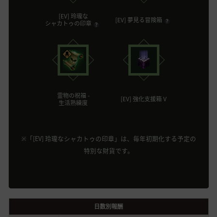
[EV] 玲瓏な
[EV] 夢見る冒険箱
シャカトゥの印章
霊物の祝福 -
[EV] 強化支援箱 V
生活熟練度
※「[EV] 玲瓏なシャカトゥの印章」は、毎年初期化する予定の
特別な財貨です。
日数別報酬