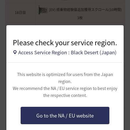
[EV] 搭乗物経験値追加獲得スクロール(10時間)
18日目
3枚
最上級料理道具
19日目
Please check your service region.
最上級錬金術道具
20日目
Access Service Region : Black Desert (Japan)
[EV] 夢見る冒険箱
21日目
[EV] エリアンの涙 2個
22日目
This website is optimized for users from the Japan
region.
[EV] 生活強化支援箱 III
We recommend the NA / EU service region to best enjoy
23日目
the respective content.
構成品：凝縮された魔力の黒い結晶 7個、焦げた破片 7個、黒い
結晶 10個、黒い結晶の破片 20個
[EV] 強化支援箱 V
Go to the NA / EU website
24日目
構成品：ブラックストーン 50個、記憶の破片 30個、先の尖った
黒結晶の欠片 25個、ヴォルクスの助言(+60)