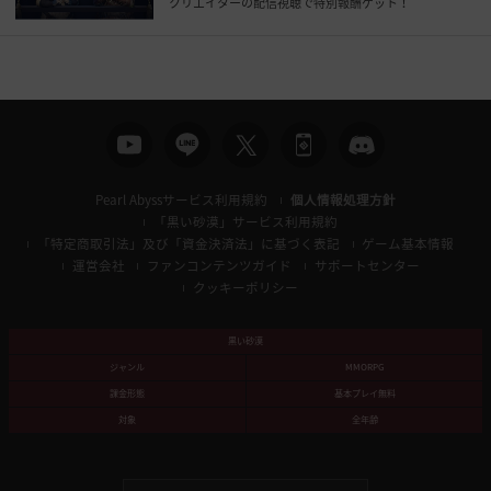
クリエイターの配信視聴で特別報酬ゲット！
Pearl Abyssサービス利用規約
個人情報処理方針
「黒い砂漠」サービス利用規約
「特定商取引法」及び「資金決済法」に基づく表記
ゲーム基本情報
運営会社
ファンコンテンツガイド
サポートセンター
クッキーポリシー
黒い砂漠
ジャンル
MMORPG
課金形態
基本プレイ無料
対象
全年齢