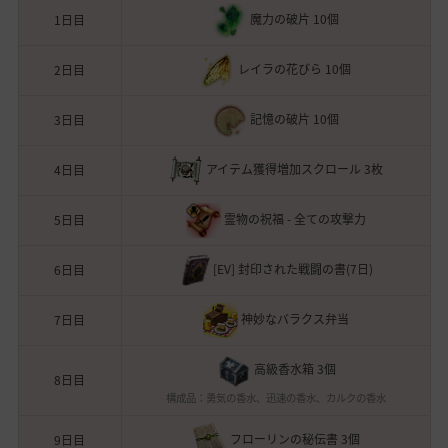
魔力の破片 10個
1日目
レイラの花びら 10個
2日目
記憶の破片 10個
3日目
アイテム獲得増加スクロール 3枚
4日目
霊物の祝福 - 全ての攻撃力
5日目
[EV] 封印された戦闘の書(7日)
6日目
神妙なバラクス弁当
7日目
高級香水箱 3個
8日目
構成品：勇気の香水、迅速の香水、カルクの香水
フローリンの秘伝書 3個
9日目