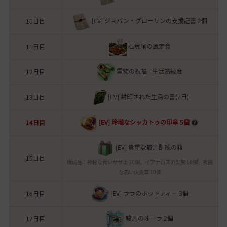
[EV] ジョバン・グローリンの支援証書 2個
10日目
石尻尾の風定食
11日目
霊物の祝福 - 生活熟練度
12日目
[EV] 封印された生活の書(7日)
13日目
[EV] 玲瓏なシャカトゥの印章 5個
14日目
[EV] 貴重な駿馬訓練の箱
15日目
構成品：神秘な青いサザエ 10個、イアナロスの果実 10個、秀麗
な赤い火炎草 10個
[EV] ララのホットティー 3個
16日目
駿馬のオーラ 2個
17日目