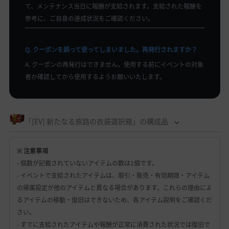
て、メンテナンス当日に報酬が支給されます。支給された報酬を
参考に、ご自身の達成状況をご確認ください。
Q. クーポンを誤って使ってしまいました。再発行されますか？
A. クーポンの再発行はできません。使用する前にイベントの対象
者か確認してから使用するようお願いいたします。
「[EV] 新たなる旅路の衣装選択箱」の構成品
※ 注意事項
- 個数が記載されていないアイテムの数は1個です。
- イベントで支給されたアイテムは、取引・販売・有効期限・アイテム
の帰属設定が他のアイテムと異なる場合があります。これらの理由によ
るアイテムの移動・復旧はできないため、各アイテム説明をご確認くだ
さい。
- すでに支給されたアイテムや報酬が正常に消費された状況では復旧で