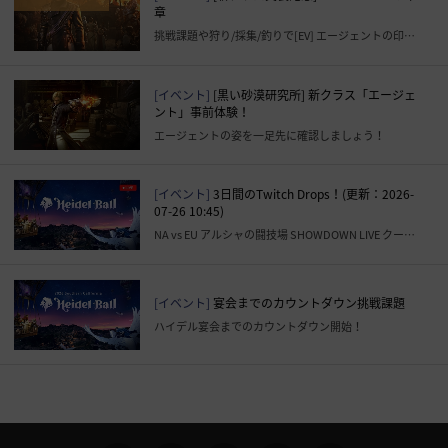
章
挑戦課題や狩り/採集/釣りで[EV] エージェントの印章を獲得し、報酬と交換しましょう。
[イベント]
[黒い砂漠研究所] 新クラス「エージェ
ント」事前体験！
エージェントの姿を一足先に確認しましょう！
[イベント]
3日間のTwitch Drops！(更新：2026-
07-26 10:45)
NA vs EU アルシャの闘技場 SHOWDOWN LIVE クーポンについて、追記いたしました。
[イベント]
宴会までのカウントダウン挑戦課題
ハイデル宴会までのカウントダウン開始！