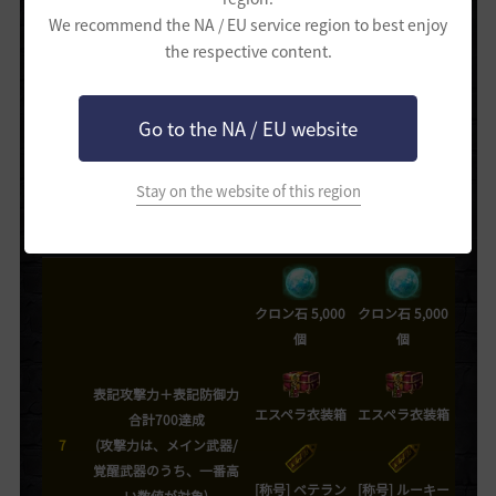
ヴォルクスの助
We recommend the NA / EU service region to best enjoy
言(+150)
the respective content.
表記攻撃力＋表記防御力
クロン石 3,000
クロン石 3,000
Go to the NA / EU website
合計660達成
個
個
6
(攻撃力は、メイン武器/
覚醒武器のうち、一番高
Stay on the website of this region
い数値が対象)
ヴォルクスの助
ヴォルクスの助
言(+200)
言(+200)
クロン石 5,000
クロン石 5,000
個
個
表記攻撃力＋表記防御力
エスペラ衣装箱
エスペラ衣装箱
合計700達成
7
(攻撃力は、メイン武器/
覚醒武器のうち、一番高
[称号] ベテラン
[称号] ルーキー
い数値が対象)