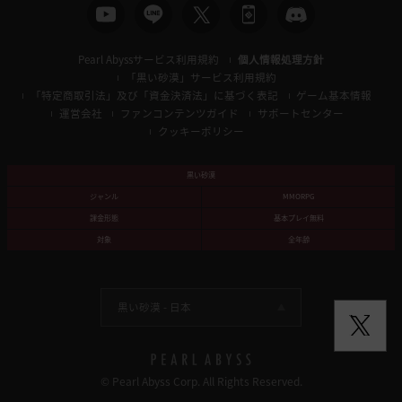
Pearl Abyssサービス利用規約
個人情報処理方針
「黒い砂漠」サービス利用規約
「特定商取引法」及び「資金決済法」に基づく表記
ゲーム基本情報
運営会社
ファンコンテンツガイド
サポートセンター
クッキーポリシー
黒い砂漠
ジャンル
MMORPG
課金形態
基本プレイ無料
対象
全年齢
黒い砂漠 -
日本
© Pearl Abyss Corp. All Rights Reserved.