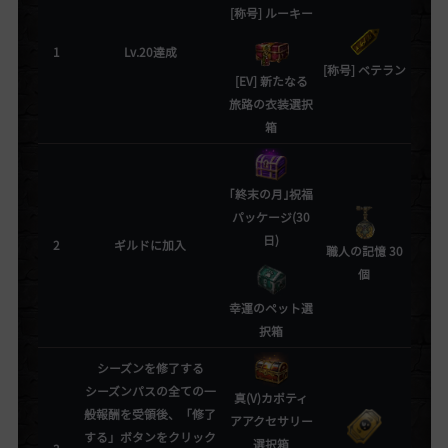
[称号] ルーキー
1
Lv.20達成
[称号] ベテラン
[EV] 新たなる
旅路の衣装選択
箱
｢終末の月｣祝福
パッケージ(30
日)
2
ギルドに加入
職人の記憶 30
個
幸運のペット選
択箱
シーズンを修了する
シーズンパスの全ての一
真(V)カポティ
般報酬を受領後、「修了
アアクセサリー
する」ボタンをクリック
選択箱