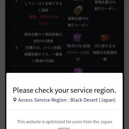
3
冒険支援20%
してシーズンを修了する
割引クーポン
と達成
(追記：2026-03-06
冒険支援30%
19:18)
割引クーポン
表記攻撃力＋表記防御力
合計600達成
｢終末の月｣祝福
[EV] 新たなる
4
(攻撃力は、メイン武器/
パッケージ(30
旅路の衣装選択
覚醒武器のうち、一番高
日)
箱
い数値が対象)
凝集した均衡の
秘伝書
Please check your service region.
表記攻撃力＋表記防御力
クロン石 2,000
合計630達成
Access Service Region : Black Desert (Japan)
個
5
(攻撃力は、メイン武器/
クロン石 2,000
覚醒武器のうち、一番高
個
い数値が対象)
ヴォルクスの助
This website is optimized for users from the Japan
言(+150)
region.