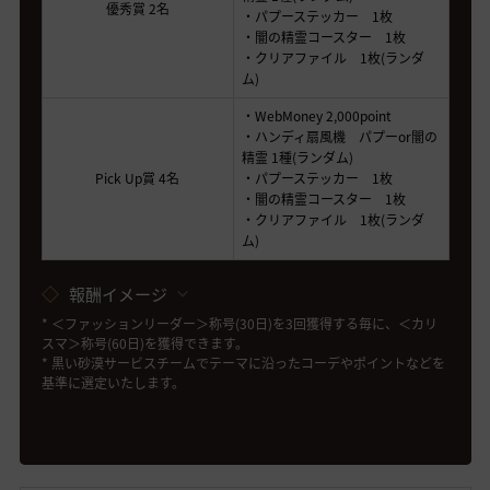
優秀賞 2名
・パプーステッカー 1枚
・闇の精霊コースター 1枚
・クリアファイル 1枚(ランダ
ム)
・WebMoney 2,000point
・ハンディ扇風機 パプーor闇の
精霊 1種(ランダム)
Pick Up賞
4名
・パプーステッカー 1枚
・闇の精霊コースター 1枚
・クリアファイル 1枚(ランダ
ム)
報酬イメージ
* ＜ファッションリーダー＞称号(30日)を3回獲得する毎に、＜カリ
スマ＞称号(60日)を獲得できます。
* 黒い砂漠サービスチームでテーマに沿ったコーデやポイントなどを
基準に選定いたします。