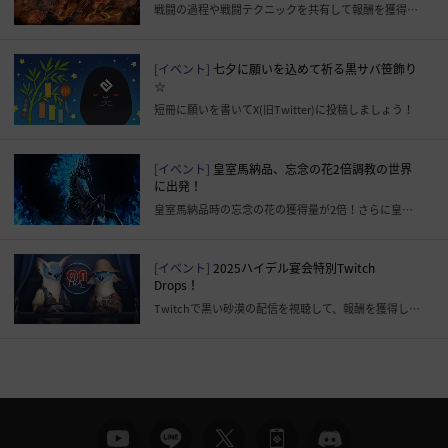
戦闘の過程や戦闘テクニックを共有して報酬を獲得しましょう！
[イベント]
七夕に願いを込めて祈る黒サバ笹飾り
☆
短冊に願いを書いてX(旧Twitter)に投稿しましょう！
[イベント]
皇室馬納品、忘念の花2倍調教の世界
に出発！
皇室馬納品時の忘念の花の獲得量が2倍！さらに皇室調教納品書も獲得できる！
[イベント]
2025ハイデル宴会特別Twitch
Drops！
Twitchで黒い砂漠の配信を視聴して、報酬を獲得しましょう！