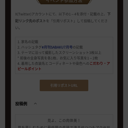
イベント参加方法
X(Twitter)アカウントにて、以下の1～4を添付・記載の上、
下
記リンク先のポスト
を「引用リポスト」して投稿してくださ
い。
1. 家名の記載
2. ハッシュタグ
#月刊SABAKU7月号
の記載
3. テーマに沿って撮影したスクリーンショット3枚以上
* 前後の全身写真を各1枚、お気に入り写真を1～2枚
4. 着用した衣装名とコーディネートや染色への
こだわり・ア
ピールポイント
引用リポストURL
投稿例
見よ、この肉体美！
夏を楽しむために最低限の衣装で済ませつつもアクセサ