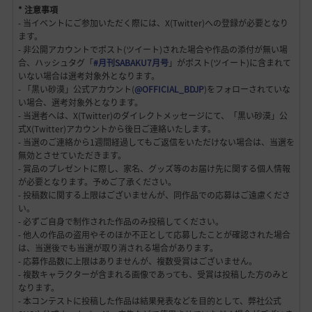
* 注意事項
‐ 当イベントにご参加いただく際には、X(Twitter)への登録が必要となり
ます。
‐ 非公開アカウントでポスト(ツイート)された場合や作品の添付が無い場
合、ハッシュタグ「
#月刊SABAKU7月号
」がポスト(ツイート)に含まれて
いない場合は選考対象外となります。
‐ 「黒い砂漠」公式アカウント(
@OFFICIAL_BDJP
)をフォローされていな
い場合、選考対象外となります。
‐ 当選者へは、X(Twitter)のダイレクトメッセージにて、「黒い砂漠」公
式X(Twitter)アカウントから後日ご連絡いたします。
‐ 当選のご連絡から1週間経過してもご返信をいただけない場合は、当選を
無効とさせていただきます。
‐ 賞品のプレゼントに際し、家名、グッズ等のお届け先に関する個人情報
が必要となります。予めご了承ください。
‐ 投稿数に関する上限はございませんが、同作品での応募はご遠慮くださ
い。
‐ 必ずご自身で制作された作品のみ投稿してください。
‐ 他人の作品の盗用やそのほか不正として応募したことが確認された場合
は、当選後でも当選が取り消される場合があります。
‐ 応募作品数に上限はありませんが、複数受賞はございません。
‐ 複数キャラクターが含まれる画像であっても、受賞は投稿した方のみと
なります。
‐ 本コンテストに投稿した作品は結果発表などを目的として、弊社公式