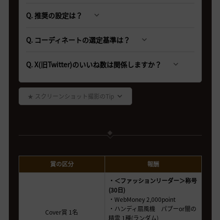
Q. 推奨の設定は？
Q. コーディネートの選定基準は？
Q. X(旧Twitter)のいいね数は関係しますか？
★ スクリーンショット撮影のTip
賞の区分
報酬
・＜ファッションリーダー＞称号
(30日)
・WebMoney 2,000point
・ハンディ扇風機 パプーor闇の
Cover賞 1名
精霊 1種(ランダム)