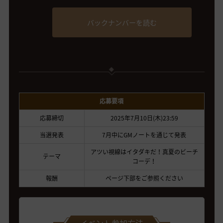
バックナンバーを読む
応募要項
応募締切
2025年7月10日(木)23:59
当選発表
7月中にGMノートを通じて発表
アツい視線はイタダキだ！真夏のビーチ
テーマ
コーデ！
報酬
ページ下部をご参照ください