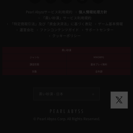
Pearl Abyssサービス利用規約
個人情報処理方針
「黒い砂漠」サービス利用規約
「特定商取引法」及び「資金決済法」に基づく表記
ゲーム基本情報
運営会社
ファンコンテンツガイド
サポートセンター
クッキーポリシー
黒い砂漠
ジャンル
MMORPG
課金形態
基本プレイ無料
対象
全年齢
黒い砂漠 -
日本
© Pearl Abyss Corp. All Rights Reserved.