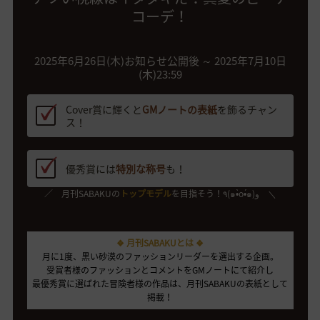
コーデ！
2025年6月26日(木)お知らせ公開後 ～ 2025年7月10日
(木)23:59
Cover賞に輝くと
GMノートの表紙
を飾るチャン
ス！
優秀賞には
特別な称号
も！
／ 月刊SABAKUの
トップモデル
を目指そう！٩(๑•̀o•́๑)و ＼
❖ 月刊SABAKUとは ❖
月に1度、黒い砂漠のファッションリーダーを選出する企画。
受賞者様のファッションとコメントをGMノートにて紹介し
最優秀賞に選ばれた冒険者様の作品は、月刊SABAKUの表紙として
掲載！