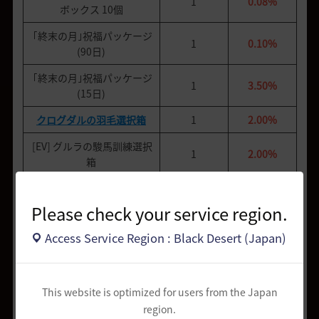
1
0.08%
ボックス 10個
｢終末の月｣祝福パッケージ
1
0.10%
(90日)
｢終末の月｣祝福パッケージ
1
3.50%
(15日)
クログダルの羽毛選択箱
1
2.00%
[EV] グルラの駿馬訓練選択
1
2.00%
箱
ヴォルクスの助言(+150)
1
2.75%
Please check your service region.
ヴォルクスの助言(+130)
1
2.75%
Access Service Region : Black Desert (Japan)
[EV] 武器、衣装プレミアム
1
5.00%
ボックス
[EV] 微かな闇捕食の起源
5
4.00%
This website is optimized for users from the Japan
[EV] 武器、衣装クラシック
region.
1
5.75%