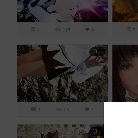
2
118
8
0
5
0
58
3
3
1