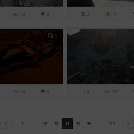
60
5
2
75
5
60
4
0
100
1
92
93
94
95
96
123
...
...
previous
ne