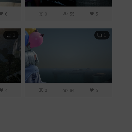
6
0
55
5
1
1
4
0
84
5
xt