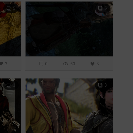
5
5
3
0
60
3
1
3