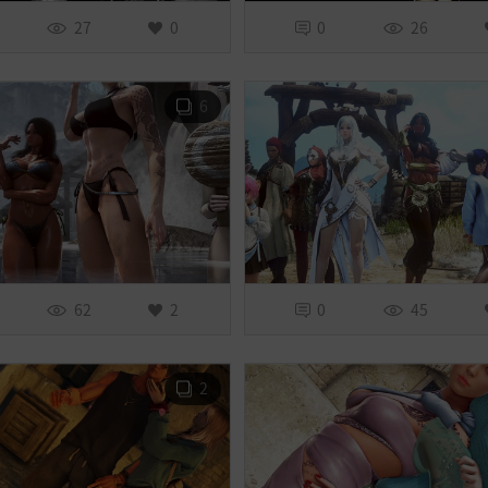
27
0
0
26
6
62
2
0
45
2