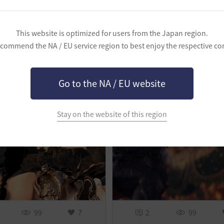
This website is optimized for users from the Japan region.
commend the NA / EU service region to best enjoy the respective co
Go to the NA / EU website
42
1
0
51
Stay on the website of this region
5
99
7
2
99