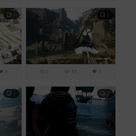
3
1
0
0
57
3
1
1