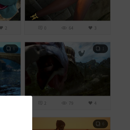
2
0
64
3
6
1
5
2
79
4
6
6