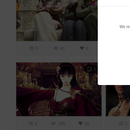
We re
0
41
0
0
1
2
339
10
3