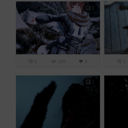
ー
1
選
択
1
110
5
2
1