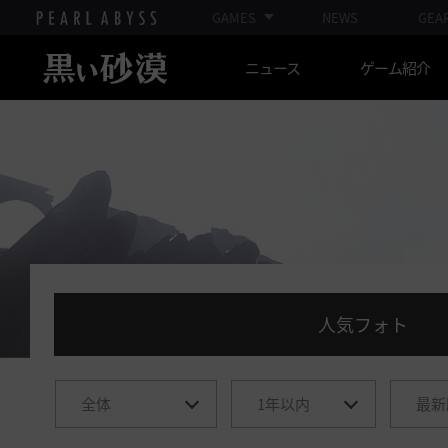
GAMES
NEWS
GEA
ニュース
ゲーム紹介
人気フォト
カ
期
整
テ
間
列
ゴ
選
選
リ
択
択