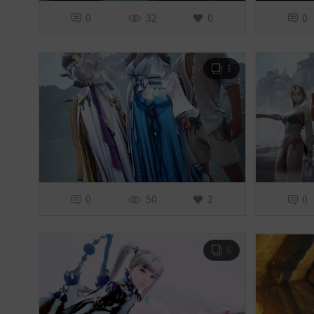
0
32
0
0
1
0
50
2
0
6