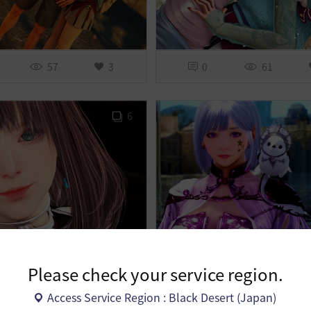
57
3
0
61
6
79
5
2
121
Please check your service region.
6
Access Service Region : Black Desert (Japan)