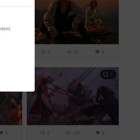
ntent.
1
0
86
4
1
1
5
4
106
6