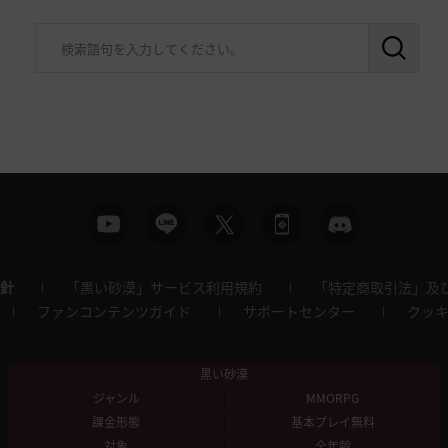
針
「黒い砂漠」サービス利用規約
「特定商取引法」及
ファンコンテンツガイド
サポートセンター
クッ
黒い砂漠
ジャンル
MMORPG
課金形態
基本プレイ無料
対象
全年齢