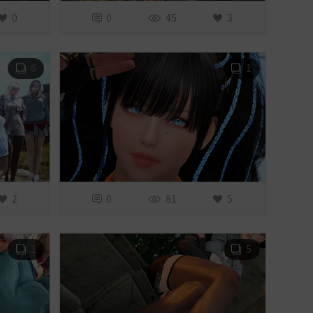
0
0
45
3
6
1
2
0
81
5
1
5