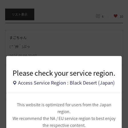
リスト表示
4
10
まごちゃん
( *´艸｀)ぷっ
2025.09.08 21:07
Please check your service region.
yuraris
ｳ~ﾝ…… ふっ 踏みつけられたいwσ(//ω//)ﾎﾟｯ
Access Service Region : Black Desert (Japan)
2025.09.08 20:28
This website is optimized for users from the Japan
炭す
region.
えっ(｡’･ω･)？
We recommend the NA / EU service region to best enjoy
the respective content.
メタリックにすると未来感のある別物になるですね(。-`ω-)Φﾒﾓﾒﾓ