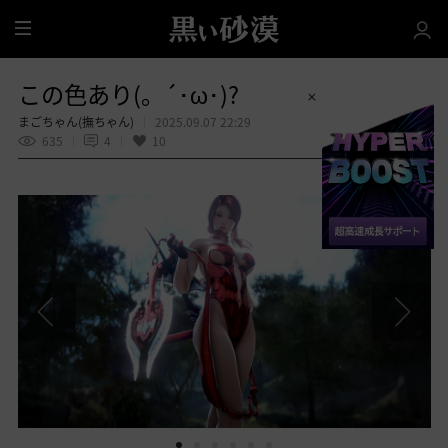
全
体
この色あり(。´･ω･)?
まごちゃん(撫ちゃん)
2025.09.07 22:29
635
4
10
共有する