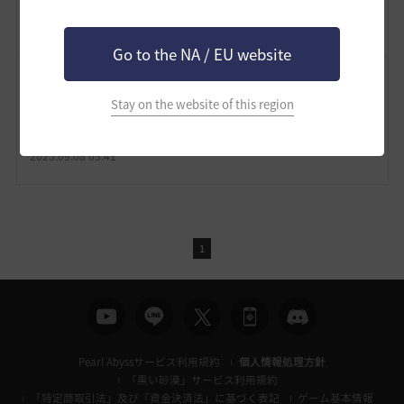
2025.09.08 14:47
Go to the NA / EU website
hanasue
Stay on the website of this region
有！(*´人`*)
なんだろう…私の中で新しい扉が開いちゃったかもぉ～('ω'*)ぇ
2025.09.08 03:41
1
Pearl Abyssサービス利用規約
個人情報処理方針
「黒い砂漠」サービス利用規約
「特定商取引法」及び「資金決済法」に基づく表記
ゲーム基本情報