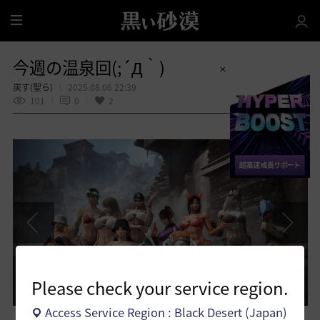
全
体
今週の温泉回(;´Д｀)
炭す(聖ら)
2025.08.06 22:39
101
0
2
共有する
Please check your service region.
Access Service Region : Black Desert (Japan)