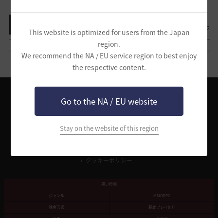
リスト表示
0
2
This website is optimized for users from the Japan
region.
We recommend the NA / EU service region to best enjoy
the respective content.
Go to the NA / EU website
Pearl Abyssサービス利用規約
個人情報処理方針
Stay on the website of this region
「黒い砂漠」サービス利用規約
「特定商取引法」及び「資金決済法」に基づく表記
ゲーム基本情報
運営会社
ファンコンテンツガイド
サポートセンター
クッキーポリシー
黒い砂漠
ジャンル
MMORPG
課金形態
基本プレイ無料