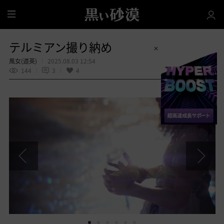
全
体
テルミアン撮り納め
風女(道英)
2025.08.03 12:54
144
3
4
共有する