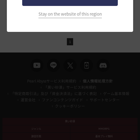
2025.08.03 14:33
Stay on the website of this region
1
Pearl Abyssサービス利用規約
個人情報処理方針
「黒い砂漠」サービス利用規約
「特定商取引法」及び「資金決済法」に基づく表記
ゲーム基本情報
運営会社
ファンコンテンツガイド
サポートセンター
クッキーポリシー
黒い砂漠
ジャンル
MMORPG
課金形態
基本プレイ無料