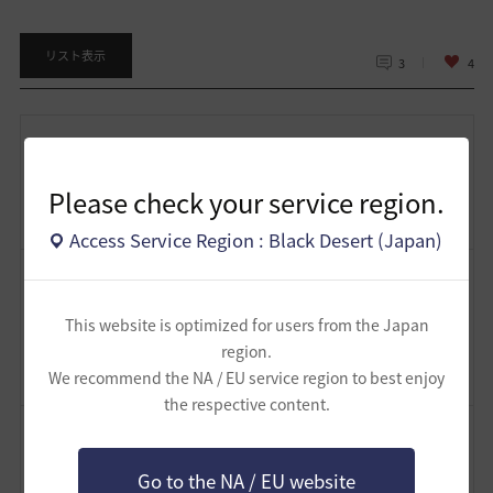
リスト表示
3
4
dismalorb
１枚目、とっても素敵です。
Please check your service region.
2025.08.03 23:22
Access Service Region : Black Desert (Japan)
風女
本当にすみませんね。テルミアン終ったら自粛しますのでm(__)m今回
This website is optimized for users from the Japan
だけお許し下さいm(__)m
region.
2025.08.03 18:24
We recommend the NA / EU service region to best enjoy
the respective content.
炭す
撮り始めちゃうと止まらないですよね～( *´艸｀)
Go to the NA / EU website
たくさん楽しんじゃいましょうヾ(≧▽≦)ﾉ