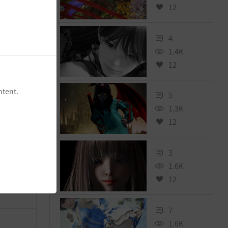
12
4
1.4K
12
ntent.
2
5
5
1.3K
12
3
1.6K
12
7
1.6K