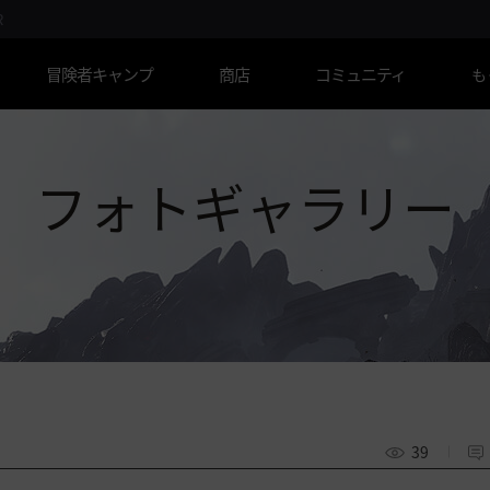
R
冒険者キャンプ
商店
コミュニティ
も
フォトギャラリー
39