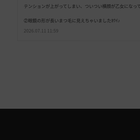
テンションが上がってしまい、ついつい横顔が乙女になってしまう
②眼鏡の形が長いまつ毛に見えちゃいましたｶﾜｲ♪
2026.07.11 11:59