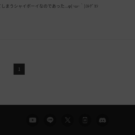
シャイボーイなのであった...φ(･ω･｀)ｺﾚﾃﾞﾖｼ
1