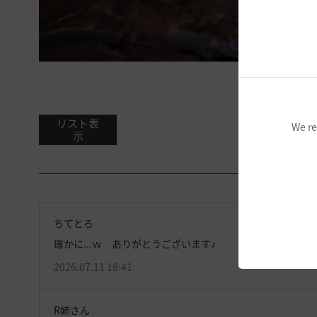
リスト表
We re
示
ちてとろ
確かに...ｗ ありがとうございます♪
2026.07.11 18:41
R姉さん