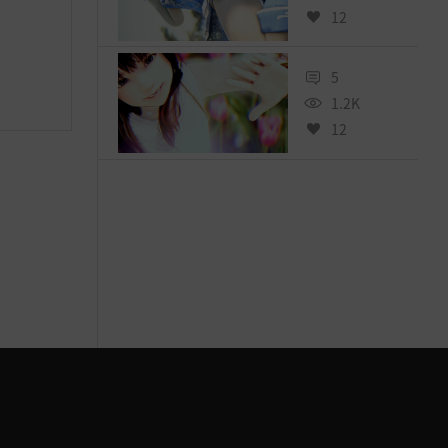
12
5
1.2K
12