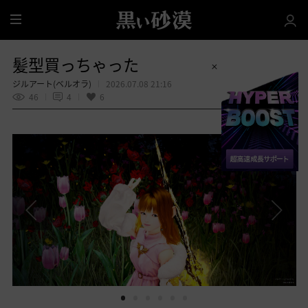
全
体
髪型買っちゃった
ジルアート(ベルオラ)
2026.07.08 21:16
46
4
6
共有する