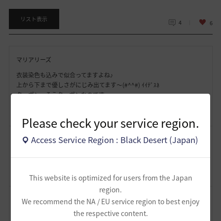
リスト表示
4
6
マリアリーズ
衣装染色も込みで似合ってますよね♪
上から下まで優しさがにじみ出てます～(#^^#) ｲｲﾃﾞｽﾈ
クーポン、そうクーポンなのです…
2026.07.09 05:30
Please check your service region.
Access Service Region : Black Desert (Japan)
R姉さん
よく見るとメイクもピンク系で仕上げてて可愛らしいですヾ(*´∀｀*)ﾉ
2026.07.08 22:55
This website is optimized for users from the Japan
region.
ジルアート
We recommend the NA / EU service region to best enjoy
the respective content.
カクレルさん、やっぱりシャイはカワイイですね(*´▽｀*)