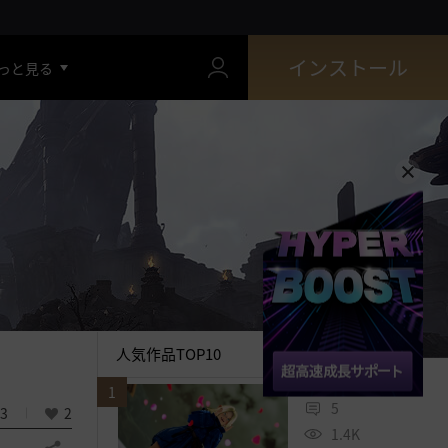
インストール
っと見る
人気作品TOP10
1
5
3
2
1.4K