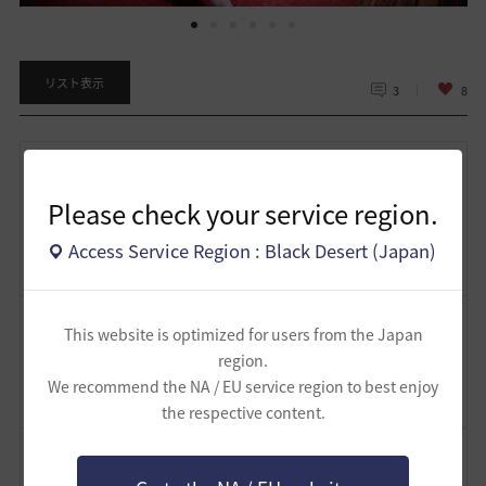
リスト表示
3
8
カクレル
Please check your service region.
アリですか(*´ω｀*)
アリがとうございますｗｗ
Access Service Region : Black Desert (Japan)
2026.07.09 22:42
炭す
This website is optimized for users from the Japan
region.
低予算戦隊ものの悪役幹部・・・というテイで、あり(/・ω・)/
We recommend the NA / EU service region to best enjoy
2026.07.08 15:56
the respective content.
マリアリーズ