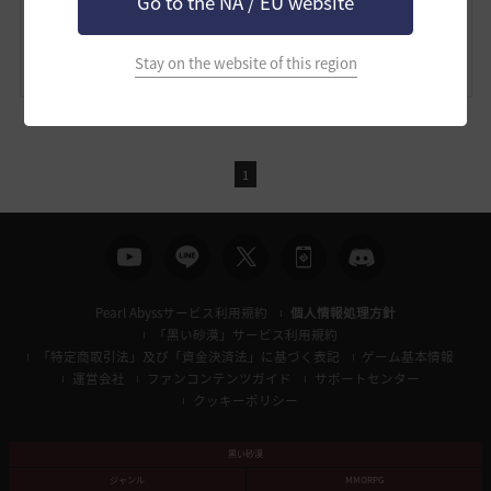
Go to the NA / EU website
眼の違い？錯覚？それとも認識違いなのカナ( ﾟДﾟ)？
多分ありだと思う♪
2026.07.08 05:54
Stay on the website of this region
1
Pearl Abyssサービス利用規約
個人情報処理方針
「黒い砂漠」サービス利用規約
「特定商取引法」及び「資金決済法」に基づく表記
ゲーム基本情報
運営会社
ファンコンテンツガイド
サポートセンター
クッキーポリシー
黒い砂漠
ジャンル
MMORPG