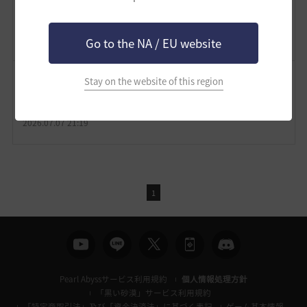
そうですね！(((ｕдｕ*)ｩﾝｩﾝ
2026.07.07 23:40
Go to the NA / EU website
まごちゃん
Stay on the website of this region
SRはこっちのほうがいいかも(●´ω｀●)
2026.07.07 21:19
1
Pearl Abyssサービス利用規約
個人情報処理方針
「黒い砂漠」サービス利用規約
「特定商取引法」及び「資金決済法」に基づく表記
ゲーム基本情報