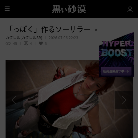
全
体
「っぽく」作るソーサラー
カクレル(カクレルSR)
2026.07.06 22:23
45
4
6
共有する