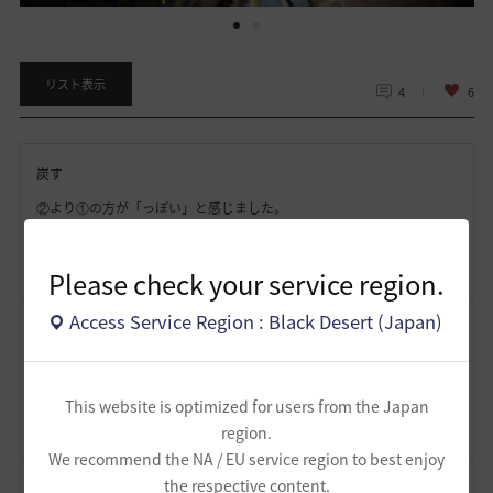
リスト表示
4
6
炭す
②より①の方が「っぽい」と感じました。
劇画調というかシリアス寄りというか・・(。-`ω-)b
2026.07.08 15:57
Please check your service region.
Access Service Region : Black Desert (Japan)
マリアリーズ
ますますリアルになってる？
ジャレットいけそうよね♪(#^^#)
This website is optimized for users from the Japan
2026.07.08 05:48
region.
We recommend the NA / EU service region to best enjoy
the respective content.
カクレル