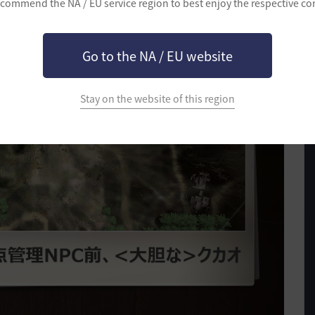
commend the NA / EU service region to best enjoy the respective co
Go to the NA / EU website
Stay on the website of this region