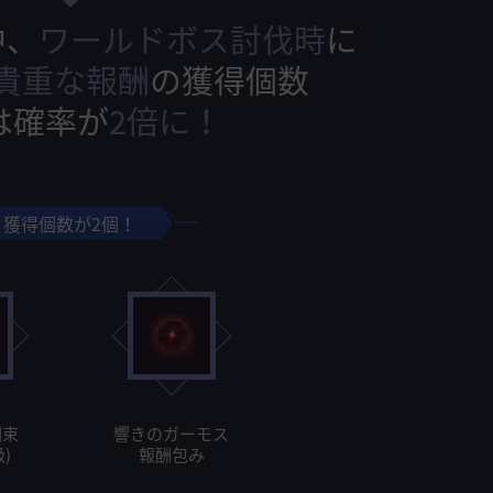
中、
ワールドボス討伐時
に
貴重な報酬
の獲得個数
は確率が
2倍に！
獲得個数が2個！
酬束
響きのガーモス
)
報酬包み