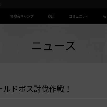
R
冒険者キャンプ
商店
コミュニティ
も
ニュース
ワールドボス討伐作戦！