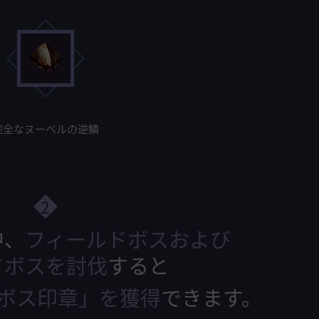
完全なヌーベルの逆鱗
2
中、
フィールドボスおよび
ドボスを討伐
すると
月のボス印章」を獲得
できます。