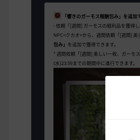
「響きのガーモス報酬包み」を追加
- 依頼「[週間] ガーモスの戦利品を獲得し
NPC<クカオ>から、週間依頼「[週間] 美しい
包み」
を追加で獲得できます。
* 週間依頼「[週間] 美しい一枚、ガーモス I/II
(水)23:59までの期間中に進行できます。