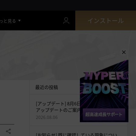
インストール
っと見る
最近の投稿
[アップデート] 8月6日(木)最新バージョン
アップデートのご案内
2026.08.06
共有する
[お知らせ] 既に確認している現象につい