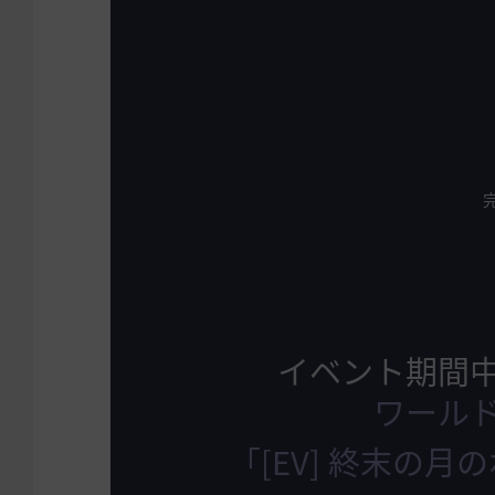
イベント期間
ワール
「[EV] 終末の