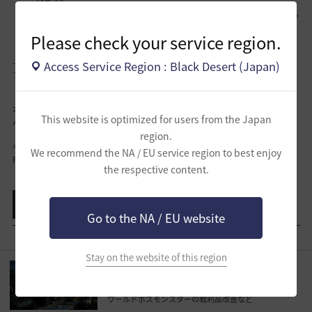
「[メディア] 消えたマウディ・ブダール」の依頼を受注後、再接続する
と該当の依頼が完了し、次の依頼である「[メディア] 秘密結社の証」
Please check your service region.
が自動で受注されます。
- 本現象は2024年11月28日(木)の定期メンテナンス時に修正される予定で
Access Service Region : Black Desert (Japan)
す。
本現象により、冒険者の皆様にはご迷惑をおかけし、誠に申し訳ございませ
This website is optimized for users from the Japan
ん。
region.
今後とも、「黒い砂漠」をよろしくお願いいたします。
We recommend the NA / EU service region to best enjoy
Pearl Abyss「黒い砂漠」サービスチーム
the respective content.
共有する
リスト表示
Go to the NA / EU website
Stay on the website of this region
[アップデート]
12月5日(木)アップデートのご案
内(追記：2025-01-15 11:53)
ワールドボスモンスターの戦利品改善など