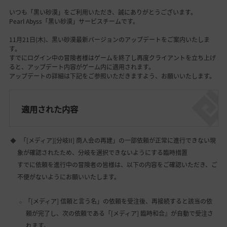
いつも「黒い砂漠」をご利用いただき、誠にありがとうございます。
Pearl Abyss「黒い砂漠」サービスチームです。
11月21日(木)、黒い砂漠最新バージョンのアップデートをご案内いたしま
す。
すでにログイン中の冒険者様はゲームを終了し再度クライアントを立ち上げ
ると、アップデート内容がゲーム内に適用されます。
アップデートの詳細は下記をご参照いただきますよう、お願いいたします。
適用された内容
「[メディア][分岐II] 商人会の再建」の一部依頼が正常に進行できない現
象が確認されたため、分岐を選択できないようにする臨時措置
すでに依頼を進行中の冒険者の皆様は、以下の内容をご確認いただき、ご
不便がないようにお願いいたします。
「[メディア] 信頼と言う名」の依頼を受注後、再接続すると該当の依
頼が完了し、次の依頼である「[メディア] 臨時和合』が自動で受注さ
れます。