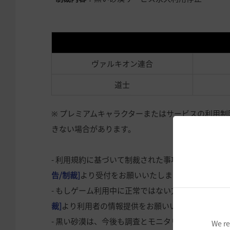
ヴァルキオン連合
道士
※ プレミアムキャラクターまたはサービスの利用
きない場合があります。
- 利用規約に基づいて制裁された事項について異議
告/制裁]
より受付をお願いいたします。
- もしゲーム利用中に正常ではない方法でのゲーム
裁]
より利用者の情報提供をお願いいたします。
- 黒い砂漠は、今後も調査とモニタリングを継続
We re