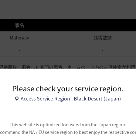
家名
Materialv
残響散歌
-
-
制限措置後に退会した家門の場合、ホームページ内の友達検索が利用
Please check your service region.
を申し立てる必要がある場合、
[サポートセンター > お問い合わせ > 
Access Service Region : Black Desert (Japan)
利用者を発見された場合、
[サポートセンター > お問い合わせ > 申告
This website is optimized for users from the Japan region.
し、正常ではない方法でのゲーム利用者を探し出し、健全なゲームプ
commend the NA / EU service region to best enjoy the respective co