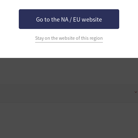
Go to the NA / EU website
す。
Stay on the website of this region