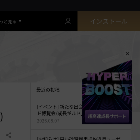
インストール
っと見る
最近の投稿
[イベント] 新たな出会いをつなぐ「ギル
)
ド博覧会/成長ギルド」開催！(追記：
2026-08-07 20:35)
2026.08.07
共有する
[お知らせ] 黒い砂漠利用規約違反ユーザ