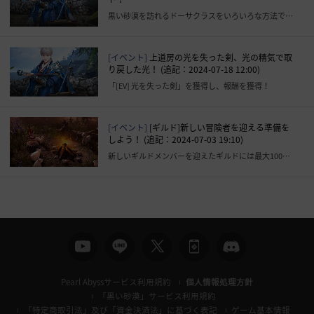
黒い砂漠を訪れるドーサクラスをいろいろな方法で表現してください！
[イベント]
上道房の光を失った剣、光の精気で取
り戻した光！ (追記：2024-07-18 12:00)
「[EV] 光を失った剣」を獲得し、報酬を獲得！
[イベント]
[ギルド]新しい冒険者を迎える準備を
しよう！ (追記：2024-07-03 19:10)
新しいギルドメンバーを迎えたギルドには最大100億シルバーのギルド資金を支給！
Pearl Abyssサービス利用規約
個人情報処理方針
「黒い砂漠」サービス利用規約
「特定商取引法」及び「資金決済法」に基づく表記
ゲーム基本情報