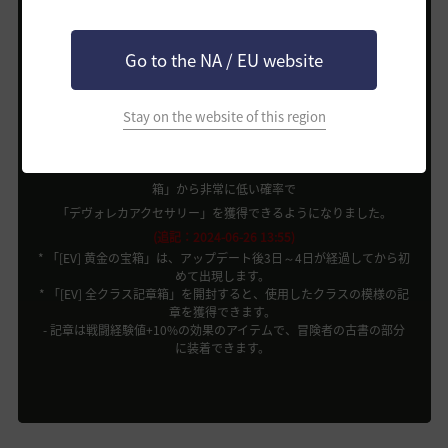
古代精霊の粉
記憶の破片
200個
10個
Go to the NA / EU website
* イベントが終了すると、「[EV] 黄金の宝箱」は消えます。
Stay on the website of this region
* [EV] 黄金の宝箱は、他の闇の狭間のボスと同様の周期で出現しま
す。
* 2024年6月26日(水)の定期メンテナンス以降、「沈黙する亡者の
箱」から非常に低い確率で
「デヴォレカアクセサリー」を獲得できるようになりました。
(追記：2024-06-26 13:55)
* 「[EV] 黄金の宝箱」は、アップデート後3日～4日が経過してから初
めて出現します。
* 「[EV] 全クラス記章箱」を開封すると、使用したクラスの模様の記
章を獲得できます。
- 記章は戦闘経験値+10%の効果のアイテムで、冒険者の古書の部分
に装着できます。