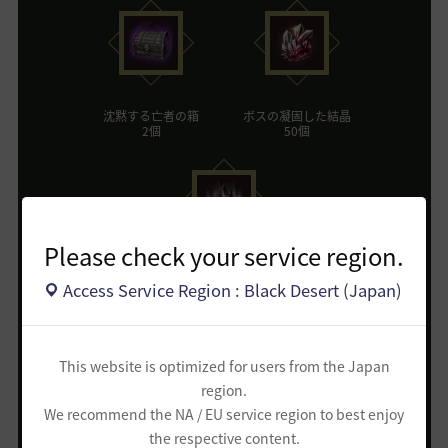
沈黙する亡者の箱
ボスの凝固した結晶
2個
50個
Please check your service region.
秘めたるボスのオーラ
Access Service Region : Black Desert (Japan)
10個
This website is optimized for users from the Japan
region.
We recommend the NA / EU service region to best enjoy
the respective content.