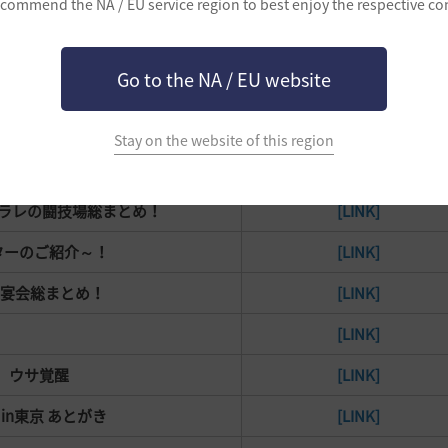
commend the NA / EU service region to best enjoy the respective co
7月号
[LINK]
生のご紹介～！
[LINK]
Go to the NA / EU website
黒サバデー！」当選者のご案内
[LINK]
日記＆スクリーンショットイベント！
[LINK]
Stay on the website of this region
ント期間延長のご案内
[LINK]
ラレの闘技場総まとめ！
[LINK]
ターのご紹介～！
[LINK]
デル宴会総まとめ！
[LINK]
[LINK]
、ウサ覚醒
[LINK]
 in東京 あとがき
[LINK]