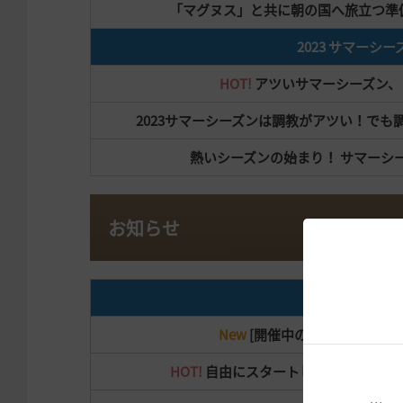
「マグヌス」と共に朝の国へ旅立つ準
2023 サマーシー
HOT!
アツいサマーシーズン、
2023サマーシーズンは調教がアツい！で
熱いシーズンの始まり！ サマーシ
お知らせ
タイトル
New
[開催中のイベント] 今
HOT!
自由にスタートして卒業する「