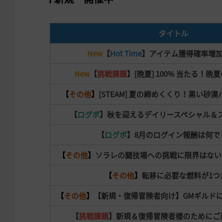
タイトル
New
【
Hot Time
】
アイテム獲得確率増加1
New
【
挑戦課題
】
[晩夏] 100% 当たる！
【
その他
】
[STEAM] 夏の締めくくり！黒い砂
【
ログボ
】
秋を迎えるデイリースペシャル＆
【
ログボ
】8月のログイン報酬は何で
【
その他
】
ソラレの闘技場への挑戦に限界はない
【
その他
】
転移に必要な燃料が1つ
【
その他
】
【新規・復帰冒険者向け】GMギルド
【
挑戦課題
】新規＆復帰冒険者様のためにご