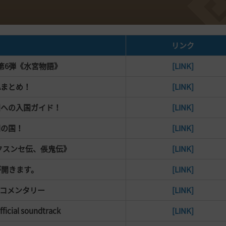
リンク
第6弾《水宮物語》
[LINK]
Aまとめ！
[LINK]
への入国ガイド！
[LINK]
の国！
[LINK]
クスンセ伝、倀鬼伝》
[LINK]
が開きます。
[LINK]
者コメンタリー
[LINK]
l soundtrack
[LINK]