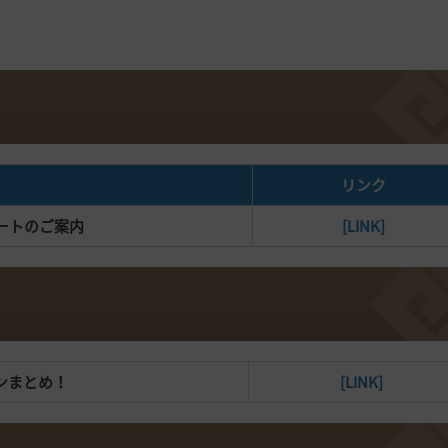
リンク
デートのご案内
[LINK]
ンまとめ！
[LINK]