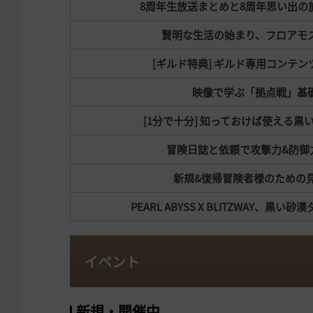
8周年生放送まとめと8周年思い出の
賢明な生活の始まり、フロアモ
[ギルド特典] ギルド専用コンテ
映像で学ぶ「拠点戦」基
[1分で十分] 知っておけば使える黒い
冒険日誌と依頼で攻撃力&防御
新規&復帰冒険者様のための
PEARL ABYSS X BLITZWAY、
イベント
新規・開催中