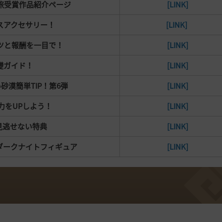
旅受賞作品紹介ページ
[LINK]
スアクセサリー！
[LINK]
ンツと報酬を一目で！
[LINK]
礎ガイド！
[LINK]
砂漠簡単TIP！第6弾
[LINK]
力をUPしよう！
[LINK]
見逃せない特典
[LINK]
黒い砂漠ダークナイトフィギュア
[LINK]