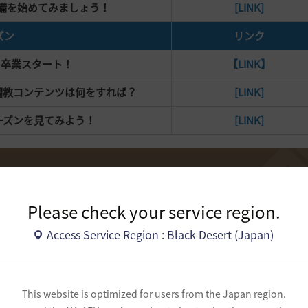
備を始めてみましょう！
[LINK]
ズン
リンク
 卒業スタート！
【LINK】
も調教コンテンツは何をすれば？
[LINK]
ーズンを見てみよう！
[LINK]
Please check your service region.
リンク
Access Service Region : Black Desert (Japan)
週のイベントは？
[LINK]
新シーズン」プレビュー
[LINK]
This website is optimized for users from the Japan region.