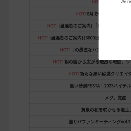
We re
HOT!
月刊SABAKU
HOT!
8月 新たな砂漠研究
HOT!
[当選者のご案内] 「夏よりアツい
HOT!
[当選者のご案内] [3000日！] 思い出
HOT!
Jの愚直なハンマー及びイベ
HOT!
朝の国から広がる熾烈な戦闘、ソ
HOT!
新たな黒い砂漠クリエイ
黒い砂漠FESTA！2023ハイ
メグ、覚醒
黄泉の花を咲かせる道士
黒サバファンミーティングvol.3