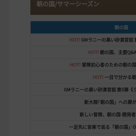
朝の国/サマーシーズン
朝の国
HOT!
GMラニーの黒い砂漠昔話 
HOT!
朝の国、主要Q&
HOT!
冒険初心者のための朝の国
HOT!
一目で分かる朝
GMラニーの黒い砂漠昔話 第5弾《
新大陸｢朝の国」への扉
新しい冒険、朝の国-開発
一足先に音楽で巡る「朝の国」Officia