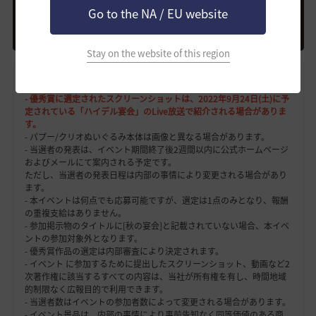
Go to the NA / EU website
Stay on the website of this region
※ 注意事項
- 優秀賞に選定されたスクリーンショットは、2022年9月24日(土)に予
定されている「ハイデル宴会」のLive放送で紹介される場合がありま
す。
- パプー/クリオぬいぐるみ本体は画像と異なる場合があります。
- 当選者の発表は、イベント期間終了後2週間以内に公式ホームページ
およびメールにて案内される予定です。
ただし、当選者の発表日程は内部の事情により変更される場合があり
ます。
- 本イベントは何点でも応募可能ですが、選定は1点のみとなり、報酬
の重複支給はありません。
- 参加掲示物のタイトルに[秋の宴会]と記載されていない場合、本イベ
ントの参加対象外となります。
- 優秀賞作品の選定は内部審査により決定されます。
- イベント に参加するために提出したスクリーンショット、動画など2
次著作権に該当するすべての内容は、当社が所有権を有し、時間地域
的制限なく広報目的で利用できます。
- 当選者数はイベントの参加者数によって変更される場合があります。
- イベント景品は、内部の事情により事前告知なく同等価値のある商