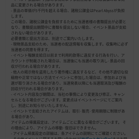
品に変更される場合があります。
- 景品の単価が5千円を超える場合、諸税公課金はPearl Abyssが負担
します。
この場合、諸税公課金を負担するために当選者様の書類提出が必要と
なり、書類提出期間中に書類を提出しない場合、イベント景品が支給
されない場合があります。
必要書類と提出方法は、別途でご案内いたします。
- 現物景品支給のため、当選者の配送情報を収集します。収集時に必ず
当選者の同意を得ます。
- イベント報酬支給日以前まで利用約款等に違反する行為を行い、ア
カウントが制裁された場合は、当選後にも当選の取り消し·景品の回
収が行われる場合があります。
- 他人の掲示物を盗用したり著作権に違反するなど、その他不適切な投
稿物や正常ではない方法でイベントに参加した場合は、参加および当
選が取り消される場合があり、当選発表以降にも当選取消及び報酬の
回収が行われる場合があります。
- イベント内容及び期間は、当社の事情により変更及び修正、キャン
セルとなる場合がございます。変更点はイベントページにてご案内
し、別途にお知らせいたしません。
- イベントで支給されたアイテムは、取引·販売·使用期限に制限があ
る場合があり、
アイテムの帰属設定は、アイテムごとに異なる場合がございます。 そ
の理由により、アイテムの移動·復旧はできません。
- アイテム帰属設定の詳細は、各アイテムの説明にてご確認ください。
- その他イベントに関するお問い合わせは
[サポートセンター]
までお問