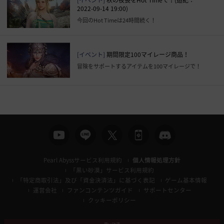
[イベント]
秋の夜長をHot Timeで！(追記：
2022-09-14 19:00)
今回のHot Timeは24時間続く！
[イベント]
期間限定100マイレージ商品！
冒険をサポートするアイテムを100マイレージで！
Pearl Abyssサービス利用規約
個人情報処理方針
「黒い砂漠」サービス利用規約
「特定商取引法」及び「資金決済法」に基づく表記
ゲーム基本情報
運営会社
ファンコンテンツガイド
サポートセンター
クッキーポリシー