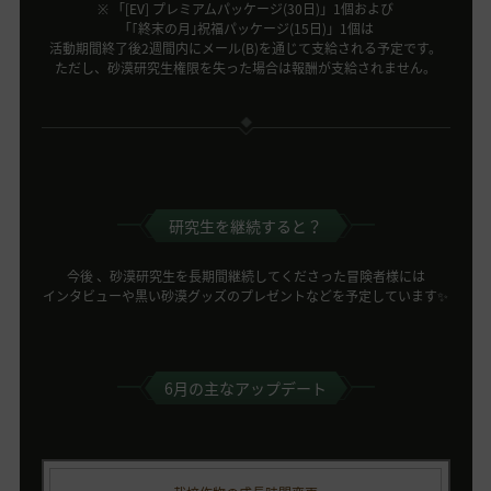
※ 「[EV] プレミアムパッケージ(30日)」1個および
「｢終末の月｣祝福パッケージ(15日)」1個は
活動期間終了後2週間内にメール(B)を通じて支給される予定です。
ただし、砂漠研究生権限を失った場合は報酬が支給されません。
研究生を継続すると？
今後 、砂漠研究生を長期間継続してくださった冒険者様には
インタビューや黒い砂漠グッズのプレゼントなどを予定しています✨
6月の主なアップデート