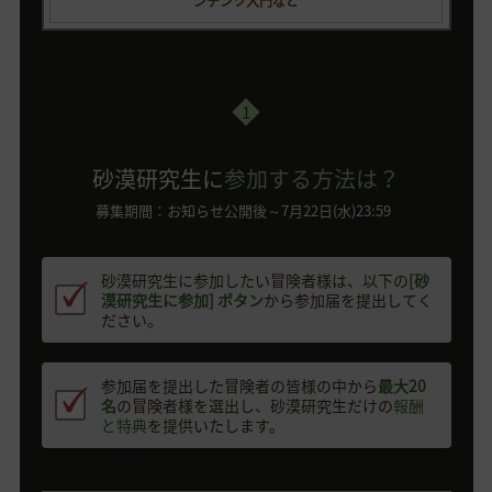
ンテンツ入門など
1
砂漠研究生に
参加する方法は？
募集期間：お知らせ公開後～7月22日(水)23:59
砂漠研究生に参加したい冒険者様は、以下の
[砂
漠研究生に参加] ボタン
から参加届を提出してく
ださい。
参加届を提出した冒険者の皆様の中から
最大20
名
の冒険者様を選出し、砂漠研究生だけの
報酬
と特典
を提供いたします。