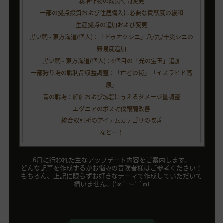
栽培作物の成長時間変更
一部の拠点投資および住居購入に必要な貢献度の緩和
生産拠点の追加および変更
黒い祠 - 東方海道(個人)：「ドゥオクシニ」八/九/十災シニの
難易度追加
黒い祠 - 東方海道(個人)：6個目の「光の宝玉」追加
一部狩り場の戦利品収益調整：「亡者の街」「イスラヒド高
原」
青の戦場：船舶および城砦に与えるダメージ量調整
エダニアのボス討伐報酬改善
統合取引所のアイテムカテゴリの改善
など…！
6月に行われた主なアップデート内容をご案内します。
どんな記事を作成するかお悩みの冒険者様はご参考ください！
もちろん、上記に限らずお好きなテーマで作成していただいて
構いません。(*๓´╰╯`๓)