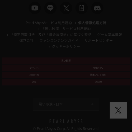
Pearl Abyssサービス利用規約
個人情報処理方針
「黒い砂漠」サービス利用規約
「特定商取引法」及び「資金決済法」に基づく表記
ゲーム基本情報
運営会社
ファンコンテンツガイド
サポートセンター
クッキーポリシー
黒い砂漠
ジャンル
MMORPG
課金形態
基本プレイ無料
対象
全年齢
黒い砂漠 -
日本
© Pearl Abyss Corp. All Rights Reserved.