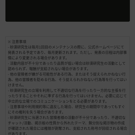
※ 注意事項
- 砂漠研究生は毎月1回目のメンテナンスの際に、公式ホームページにて
発表される予定であり、毎月更新されます。ただし、発表の日程は内部事
情により変更される場合があります。
- 活動内容が不十分であったり品質が低い場合は砂漠研究生の活動として
認められず、報酬が支給されない場合があります。
- 他の冒険者が嫌がる可能性がある行為、またはそう捉えられかねない行
為、他の冒険者を貶める行為、そう捉えられかねない行為等を行ってはい
けません。
- 砂漠研究生の立場を利用して不適切な行為を行ったり一方的な主張を行
ったりすることやそれに準ずる行為を行ってはいけません。必要に応じて
中立的な立場でのコミュニケーションをとる必要があります。
- 注意事項や利用規約等に違反した場合、研究生の期間中であってもすぐ
にその権利を失う場合があります。
- 砂漠研究生に当選された冒険者様の活動が不十分であったり、不適切な
チャット/活動、掲示板の性質から外れたテーマ、無分別な掲示物の作成
が確認された場合には権限が剥奪され、支給された称号が回収される場合
があります。