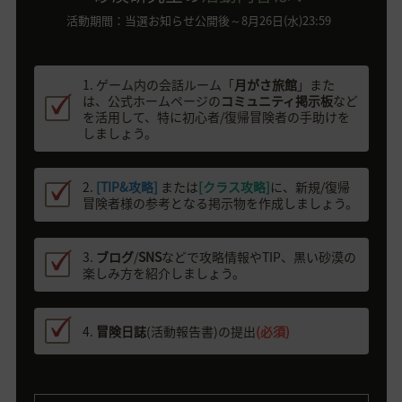
活動期間：当選お知らせ公開後～8月26日(水)23:59
1. ゲーム内の会話ルーム「
月がさ旅館
」また
は、公式ホームページの
コミュニティ掲示板
など
を活用して、特に初心者/復帰冒険者の手助けを
しましょう。
2.
[TIP&攻略]
または
[クラス攻略]
に、新規/復帰
冒険者様の参考となる掲示物を作成しましょう。
3.
ブログ
/
SNS
などで攻略情報やTIP、黒い砂漠の
楽しみ方を紹介しましょう。
4.
冒険日誌
(活動報告書)の提出
(必須)