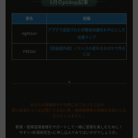
6月のpickup記事
家名
投稿
アプデで追加された労働者派遣先を中心とした
nightzan
派遣マップ
【収益度外視】ノストスの星をなるはやで作る
FRESIA
には
あなたの体験談やその際におこなった工夫が、
黒い砂漠のコツを必要とする初心者・復帰冒険者の皆様の手助けとな
るかもしれません！
新規・復帰冒険者様をサポートして一緒に冒険を楽しむために！
今すぐ<砂漠研究生>に申し込んでみてはいかがでしょうか。