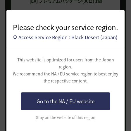
[EV] プレミアムパッケージ(30日) 1個
Please check your service region.
※ 選ばれた全ての冒険者様に支給される称号「
[称号] 砂漠研究
生
」は
毎月1回目の定期メンテナンスの際に支給される予定です。
Access Service Region : Black Desert (Japan)
※ 活動内容が不十分であったり品質が低い場合は砂漠研究生の
活動として認められず、
報酬が支給されない場合があります。
This website is optimized for users from the Japan
region.
We recommend the NA / EU service region to best enjoy
月間選抜研究生
the respective content.
活動期間中、
特に活動を頑張った
砂漠研究生に追加で支給！
Go to the NA / EU website
Stay on the website of this region