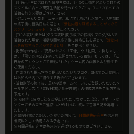
- 砂漠研究生に選ばれた冒険者様は、1～3の活動内容よりご自身の
スタイルに合った研究生活動を行ってください。(1～3のすべての
活動を行う必要はございません)
- 会話ルームやコミュニティ掲示板にて活動された場合、活動期間
の終了後に冒険日誌を通じて
「活動内容を確認することができる
スクリーンショット」
をご提出ください。
- [TIP＆攻略]または[クラス攻略]掲示板での投稿やブログ/SNSで
活動された場合、活動期間の終了後に冒険日誌を通じて
「活動内
容を確認することができるURL」
をご提出ください。
- 掲示物の作成にご使用いただく「画像」や「動画」に関しまして
は、「黒い砂漠公式HPにて公開されている画像」もしくは、「ご
自身のアカウントにて撮影された」ゲーム内の画像および動画を
ご使用ください。
- 作成された掲示物やご提出いただいたブログ、SNSでの活動内容
はお知らせ内でご紹介する場合がございます。
- 活動期間の終了後、黒い砂漠ホームページにご登録いただいたメ
ールアドレスに「冒険日誌(活動報告書)」の作成方法をご案内する
予定です。
※ 期限内に冒険日誌をご提出いただけなかった場合、サポートセ
ンターにその旨をご連絡いただければ、改めて冒険日誌を再送い
たします。
※ 冒険日誌にご記入いただいた内容は、
月間選抜研究生
を選ぶ参
考資料として活用される予定です。
※ 月間選抜研究生は毎月必ず選ばれるものではございません。