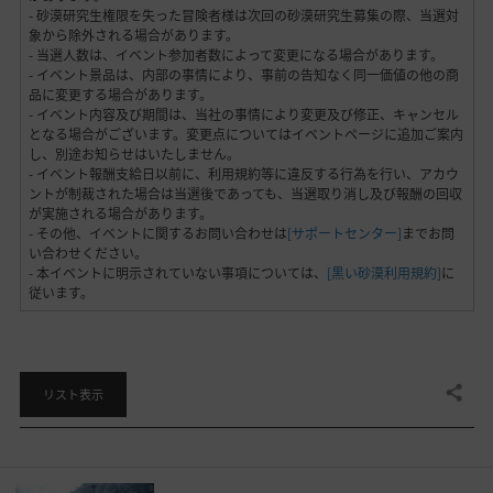
- 砂漠研究生権限を失った冒険者様は次回の砂漠研究生募集の際、当選対
象から除外される場合があります。
- 当選人数は、イベント参加者数によって変更になる場合があります。
- イベント景品は、内部の事情により、事前の告知なく同一価値の他の商
品に変更する場合があります。
- イベント内容及び期間は、当社の事情により変更及び修正、キャンセル
となる場合がございます。変更点についてはイベントページに追加ご案内
し、別途お知らせはいたしません。
- イベント報酬支給日以前に、利用規約等に違反する行為を行い、アカウ
ントが制裁された場合は当選後であっても、当選取り消し及び報酬の回収
が実施される場合があります。
- その他、イベントに関するお問い合わせは
[サポートセンター]
までお問
い合わせください。
- 本イベントに明示されていない事項については、
[黒い砂漠利用規約]
に
従います。
共有する
リスト表示