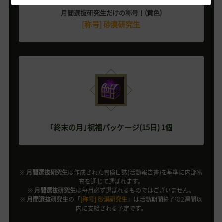
月間選抜研究生だけの称号！(黄色)
[称号] 砂漠研究生
｢終末の月｣祝福パッケージ(15日) 1個
※
月間選抜研究生
は作成された冒険日誌(活動報告書)を基準に内部審
査を通じて選ばれます。
※
月間選抜研究生
は毎月必ず選ばれるものではございません。
※
月間選抜研究生
の「
[称号] 砂漠研究生
」は活動期間終了後2週間以
内に支給される予定です。