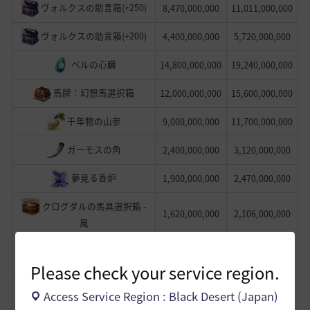
ヴォルクスの助言箱(+250)
8,470,000,000
11,011,000,000
ヴォルクスの助言箱(+200)
4,400,000,000
5,720,000,000
ベルの心臓
14,800,000,000
19,240,000,000
馬牌：幻想馬選択箱
12,000,000,000
15,600,000,000
千年物の山参
9,000,000,000
11,700,000,000
ガーモスの角
2,400,000,000
3,120,000,000
夢見る香炉
1,900,000,000
2,470,000,000
クログダルの馬具選択箱 -
1,620,000,000
2,106,000,000
風
クログダルの馬具選択箱 -
1,620,000,000
2,106,000,000
海
Please check your service region.
クログダルの馬具選択箱 -
Access Service Region : Black Desert (Japan)
1,620,000,000
2,106,000,000
大地