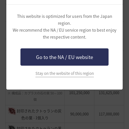
[EV] ゼンマイの根の箱 - 100
900,000,000
1,170,000,000
This website is optimized for users from the Japan
個入り
region.
[EV] グルラの駿馬訓練選択
We recommend the NA / EU service region to best enjoy
400,000,000
520,000,000
箱
the respective content.
[EV] 馬牌：赤兎馬
360,000,000
468,000,000
[EV] 深海の香水箱 - 10個入
Go to the NA / EU website
225,000,000
292,500,000
り
Stay on the website of this region
沈黙する太古の欠片
117,000,000
152,100,000
カプラスの石の束
101,250,000
131,625,000
※ 構成品：カプラスの石の束 50～100
個
封印されたクトゥランの灰
90,000,000
117,000,000
色の葉 - 1個入り
封印されたクトゥランの黒