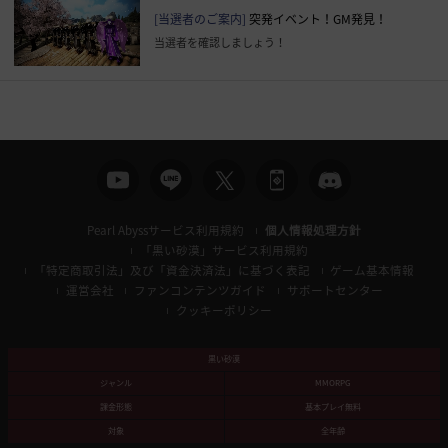
[当選者のご案内]
突発イベント！GM発見！
当選者を確認しましょう！
Pearl Abyssサービス利用規約
個人情報処理方針
「黒い砂漠」サービス利用規約
「特定商取引法」及び「資金決済法」に基づく表記
ゲーム基本情報
運営会社
ファンコンテンツガイド
サポートセンター
クッキーポリシー
黒い砂漠
ジャンル
MMORPG
課金形態
基本プレイ無料
対象
全年齢