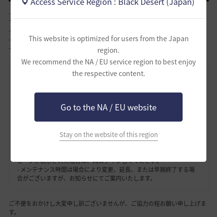
Access Service Region : Black Desert (Japan)
- [料理コンテスト] 宴会を彩る最高のメニュー！(2026年6月23日(火)23:59ま
で)
[LINK]
- [新規&復帰] ログイン報酬！(2026年6月24日(水)23:59まで)
[LINK]
This website is optimized for users from the Japan
- [第2弾] ソラレバトルパス
[LINK]
- 厩舎に届いた調教支援品
[LINK]
region.
We recommend the NA / EU service region to best enjoy
the respective content.
- メンテナンスが開始されると進行中のギルドミッションは取り消さ
れます。また、進行可能なミッション数の復旧はできません。
- メンテナンスが開始されるとゲームに接続できなくなり、待機列に
進入している場合にも接続が自動的に終了します。
Go to the NA / EU website
- 現在ゲームをプレイ中の冒険者様は、キャラクターを安全な場所に
移動してから、メンテナンス開始前までにゲームを終了してくださ
い。
Stay on the website of this region
- 戦闘地域でゲームを終了する場合、キャラクターと搭乗物がモンス
ターや他のキャラクターから攻撃を受ける場合があります。
- メンテナンス終了後、ログイン時に「既に接続中です」というメッ
セージが表示された場合は、再ログインしてください。
- メンテナンス時間は場合により変更、延長、または早期終了する場
合がございますが、お知らせにてご案内いたします。
ご不便をおかけし大変申し訳ございませんが、ご協力の程お願い申し上げま
す。