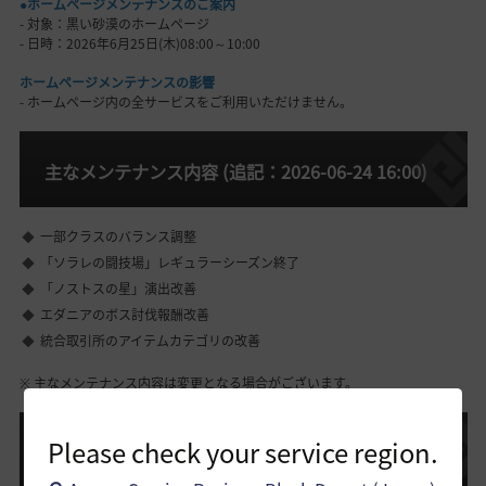
●ホームページメンテナンスのご案内
- 対象：黒い砂漠のホームページ
- 日時：2026年6月25日(木)08:00～10:00
ホームページメンテナンスの影響
- ホームページ内の全サービスをご利用いただけません。
主なメンテナンス内容 (追記：2026-06-24 16:00)
一部クラスのバランス調整
「ソラレの闘技場」レギュラーシーズン終了
「ノストスの星」演出改善
エダニアのボス討伐報酬改善
統合取引所のアイテムカテゴリの改善
※ 主なメンテナンス内容は変更となる場合がございます。
Please check your service region.
終了予定イベント