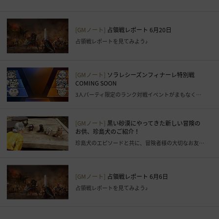
す
る
こ
[GMノート]
占領戦レポート 6月20日
と
占領戦レポートを見てみよう♪
が
で
き
[GMノート]
ソラレシーズンフィナーレ特別戦
ま
COMING SOON
す
3人パーティ限定のランク対戦イベントがまもなく始まります！
。
す
[GMノート]
黒い砂漠にやってきた新しい冒険の
ぐ
お供、珍島犬のご紹介！
に
珍島犬のエピソードと共に、冒険者様の大切なお友達を紹介してください！
ロ
グ
イ
[GMノート]
占領戦レポート 6月6日
ン
占領戦レポートを見てみよう♪
ペ
ー
ジ