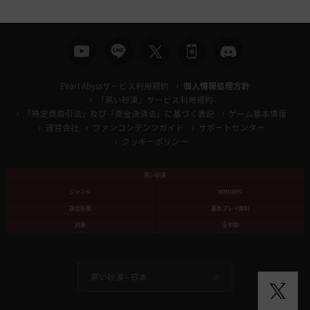
に
移
動
し
ま
Pearl Abyssサービス利用規約
個人情報処理方針
す
「黒い砂漠」サービス利用規約
か
「特定商取引法」及び「資金決済法」に基づく表記
ゲーム基本情報
?
運営会社
ファンコンテンツガイド
サポートセンター
クッキーポリシー
黒い砂漠
ジャンル
MMORPG
課金形態
基本プレイ無料
対象
全年齢
黒い砂漠 -
日本