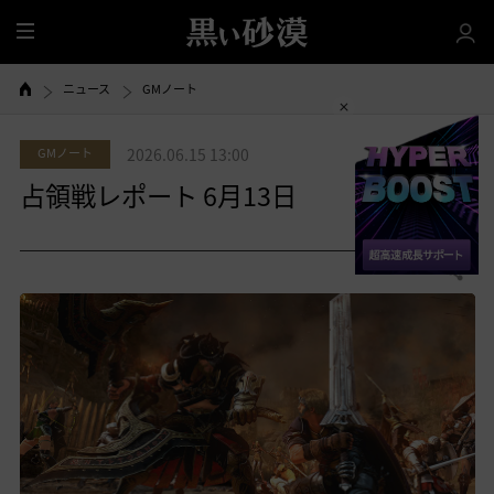
全
体
ニュース
GMノート
GMノート
2026.06.15 13:00
占領戦レポート 6月13日
0
共有する