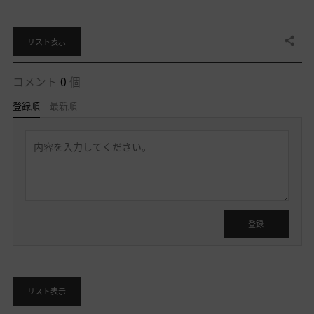
共有する
リスト表示
コメント
0
個
登録順
最新順
返
信
を
書
く
ロ
グ
イ
登録
ン
後
に
利
リスト表示
用