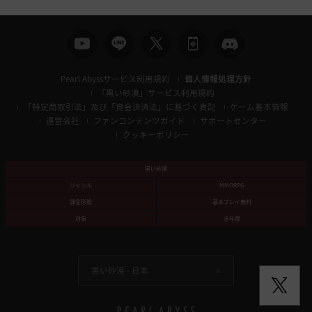
Pearl Abyssサービス利用規約
個人情報処理方針
「黒い砂漠」サービス利用規約
「特定商取引法」及び「資金決済法」に基づく表記
ゲーム基本情報
運営会社
ファンコンテンツガイド
サポートセンター
クッキーポリシー
黒い砂漠
ジャンル
MMORPG
課金形態
基本プレイ無料
対象
全年齢
黒い砂漠 -
日本