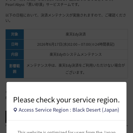
Pearl Abyss「黒い砂漠」サービスチームです。
以下の日程において、決済メンテナンスが実施されますので、ご確認くださ
い。
対象
楽天Edy決済
日時
2026年6月17日(水)02:00～07:00(※24時間表記)
内容
楽天Edyのシステムメンテナンス
メンテナンス中は、楽天Edy決済をご利用いただけない場合が
影響範
囲
ございます。
今後とも、「黒い砂漠」をよろしくお願いいたします。
Please check your service region.
Pearl Abyss「黒い砂漠」サービスチーム
Access Service Region : Black Desert (Japan)
共有する
リスト表示
This website is optimized for users from the Japan