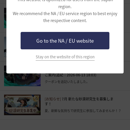
region.
[お知らせ]
2026ワールド交流戦、優勝チームの
We recommend the NA / EU service region to best enjoy
ご紹介
the respective content.
2026ワールド交流戦に参加してくださった全ての冒険者様に感謝いたします。
Go to the NA / EU website
[お知らせ]
黒い砂漠利用規約違反ユーザー制裁の
ご案内(2026-06-12)
黒い砂漠利用規約違反ユーザー制裁のご案内
Stay on the website of this region
[お知らせ]
2026ワールド交流戦、本戦生放送の
ご案内(追記：2026-06-13 18:03)
クーポンを追記いたしました。
[お知らせ]
7月 新たな砂漠研究生を募集しま
す！
夏、新鮮な気持ちで研究生に参加してみませんか！？