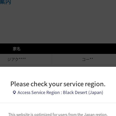
案内
家名
ジアク****
コー**
制限措置後に退会した家門の場合、ホームページ内の友達検索が利用
Please check your service region.
Access Service Region : Black Desert (Japan)
を申し立てる必要がある場合、
[サポートセンター > お問い合わせ > 
利用者を発見された場合、
[サポートセンター > お問い合わせ > 申告
This website is optimized for users from the Japan region.