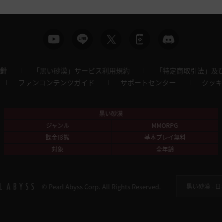
針
「黒い砂漠」サービス利用規約
「特定商取引法」及
ファンコンテンツガイド
サポートセンター
クッ
黒い砂漠
ジャンル
MMORPG
課金形態
基本プレイ無料
対象
全年齢
© Pearl Abyss Corp. All Rights Reserved.
黒い砂漠 -
日