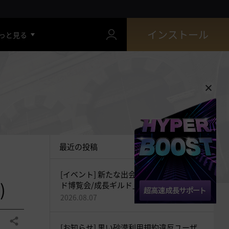
インストール
っと見る
最近の投稿
[イベント] 新たな出会いをつなぐ「ギル
)
ド博覧会/成長ギルド」開催！(追記：
2026-08-07 20:35)
2026.08.07
共有する
[お知らせ] 黒い砂漠利用規約違反ユーザ