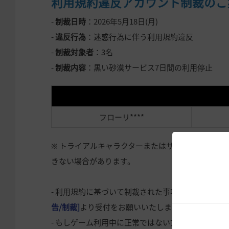
利用規約違反アカウント制裁のご
-
制裁日時
：2026年5月18日(月)
-
違反行為
：迷惑行為に伴う利用規約違反
-
制裁対象者
：3名
-
制裁内容
：黒い砂漠サービス7日間の利用停止
フローリ****
※ トライアルキャラクターまたはサービスの利用
きない場合があります。
- 利用規約に基づいて制裁された事項について異議
告/制裁]
より受付をお願いいたします。
- もしゲーム利用中に正常ではない方法でのゲーム