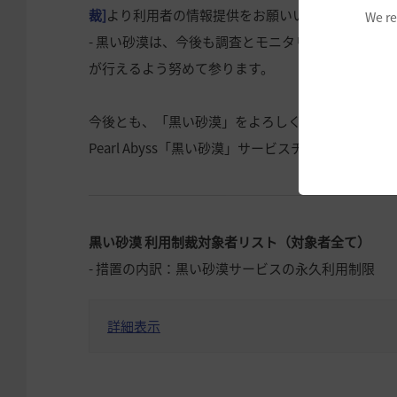
裁]
より利用者の情報提供をお願いいたします。
We re
- 黒い砂漠は、今後も調査とモニタリングを継続
が行えるよう努めて参ります。
今後とも、「黒い砂漠」をよろしくお願いいたしま
Pearl Abyss「黒い砂漠」サービスチーム
黒い砂漠 利用制裁対象者リスト（対象者全て）
- 措置の内訳：黒い砂漠サービスの永久利用制限
詳細表示